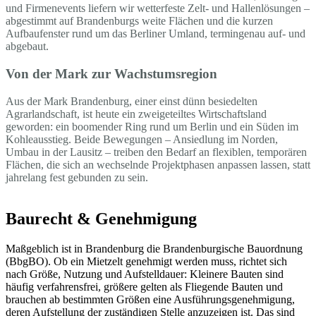
und Firmenevents liefern wir wetterfeste Zelt- und Hallenlösungen –
abgestimmt auf Brandenburgs weite Flächen und die kurzen
Aufbaufenster rund um das Berliner Umland, termingenau auf- und
abgebaut.
Von der Mark zur Wachstumsregion
Aus der Mark Brandenburg, einer einst dünn besiedelten
Agrarlandschaft, ist heute ein zweigeteiltes Wirtschaftsland
geworden: ein boomender Ring rund um Berlin und ein Süden im
Kohleausstieg. Beide Bewegungen – Ansiedlung im Norden,
Umbau in der Lausitz – treiben den Bedarf an flexiblen, temporären
Flächen, die sich an wechselnde Projektphasen anpassen lassen, statt
jahrelang fest gebunden zu sein.
Baurecht & Genehmigung
Maßgeblich ist in Brandenburg die Brandenburgische Bauordnung
(BbgBO). Ob ein Mietzelt genehmigt werden muss, richtet sich
nach Größe, Nutzung und Aufstelldauer: Kleinere Bauten sind
häufig verfahrensfrei, größere gelten als Fliegende Bauten und
brauchen ab bestimmten Größen eine Ausführungsgenehmigung,
deren Aufstellung der zuständigen Stelle anzuzeigen ist. Das sind