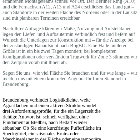
erfahrenen Montageteams schnell vor Ort. Der Berliner Ring (A10)
und die Fernachsen A12, A13 und A24 erschließen das Land gut –
auch Standorte in der weiten Fläche des Nordens oder in der Lausitz
sind mit planbaren Terminen erreichbar.
Nach Ihrer Anfrage klären wir Maße, Nutzung und Aufstelldauer,
legen den Liefer- und Aufbautermin verbindlich fest und liefern auf
Wunsch die Unterlagen zur Konstruktion mit – für die Anzeige bei
der zuständigen Bauaufsicht nach BbgBO. Eine Halle mittlerer
Größe ist in ein bis zwei Tagen montiert; bei komplexeren
Konfigurationen oder verstärktem Tragwerk für Zone 3 stimmen wir
den Zeitplan vorab mit Ihnen ab.
Sagen Sie uns, wie viel Fläche Sie brauchen und für wie lange – wir
melden uns mit einem konkreten Angebot für Ihren Standort in
Brandenburg.
Brandenburg verbindet Logistikdichte, weite
Agrarflächen und einen aktiven Strukturwandel –
drei Anforderungsprofile, für die ein Lagerzelt die
richtige Antwort ist: schnell verfügbar, ohne
Fundament aufstellbar, nach Bedarf wieder
abbaubar. Ob Sie eine kurzfristige Pufferfläche im
Speckgürtel, ein saisonales Ernte- oder
Maschinenlager in der Fläche oder eine temporäre