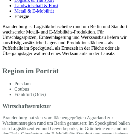
Logistik & Transport
Landwirtschaft & Forst
Metall & E-Mobilität
Energie
Brandenburg ist Logistikdrehscheibe rund um Berlin und Standort
wachsender Metall- und E-Mobilitäts-Produktion. Für
Umschlagsspitzen, Ernteeinlagerung und Werksausbau liefern wir
kurzfristig zusätzliche Lager- und Produktionsflächen – als
Pufferhalle im Speckgürtel, als Erntezelt in der Fläche oder als
Übergangslager während eines Werksanlaufs in der Lausitz.
Region im Porträt
Potsdam
Cottbus
Frankfurt (Oder)
Wirtschaftsstruktur
Brandenburg hat sich vom flächengeprägten Agrarland zur
Wachstumsregion rund um Berlin gemausert: Im Speckgürtel ballen
sich Logistikzentren und Gewerbeparks, in Grünheide entstand mit
der Tesla-Gigafactory ein E-Mobilitäts-Standort von europäischem