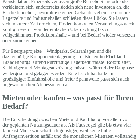
Konstellation: Einerseits verlassen große Betriebe Standorte oder
verkleinern sich, andererseits siedeln sich neue Investoren an, die
Fläche brauchen, bevor ihre eigenen Gebäude stehen. Temporäre
Lagerzelte und Industriehallen schließen diese Lücke. Sie lassen
sich in kurzer Zeit errichten, für den konkreten Verwendungszweck
konfigurieren – von der einfachen Überdachung bis zur
vollgedämmten Produktionshalle – und bei Bedarf wieder versetzen
oder zurückgeben.
Für Energieprojekte – Windparks, Solaranlagen und die
dazugehörige Komponentenlagerung – entstehen im Flachland
Brandenburgs laufend kurzfristige Lagerbedürfnisse: Rotorblätter,
Stahlträger und Montageausrüstung müssen während der Bauphase
wettergeschützt gelagert werden. Eine Leichtbauhalle mit
großzügiger Einfahrtshöhe und freier Spannweite passt sich auch
ungewöhnlichen Abmessungen an.
Mieten oder kaufen – was passt für Ihren
Bedarf?
Die Entscheidung zwischen Miete und Kauf hängt vor allem von
der geplanten Nutzungsdauer ab. Als Faustregel gilt: bis etwa vier
Jahre ist Miete wirtschaftlich günstiger, weil keine hohe
Anfangsinvestition anfällt und die monatlichen Mietraten vollständig