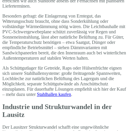
erreichen wir auch Standorte abseits der Fernachsen mit planbaren
Lieferterminen.
Besonders gefragt: die Einlagerung von Erntegut, das
Witterungsschutz braucht, ohne dass Sonderkühlung oder
vollständige Wärmedämmung nötig wären. Die Leichtbauhalle mit
PVC-Schwergewebeplane schützt zuverlässig vor Regen und
Sonneneinstrahlung, lässt aber natürliche Belüftung zu. Für Güter,
die Temperaturschutz benötigen – etwa Saatgut, Dünger oder
empfindliche Betriebsmittel – stehen Dämmvarianten mit
Sandwichpaneelen bereit, die den Innenraum auch bei winterlichen
Außentemperaturen auf stabilen Werten halten.
Als Schüttgutlager für Getreide, Raps oder Hülsenfrüchte eignen
sich unsere Stahlhallensysteme: große freitragende Spannweiten,
Lochbleche zur natürlichen Belüftung des Lagerguts und die
Möglichkeit, separate Schüttgutwände als Anschüttschutz
einzuplanen. Für dauerhafte Lösungen empfiehlt sich hier der Kauf
– mehr dazu unter
Stahlhallen kaufen
.
Industrie und Strukturwandel in der
Lausitz
Der Lausitzer Strukturwandel schafft eine ungewöhnliche