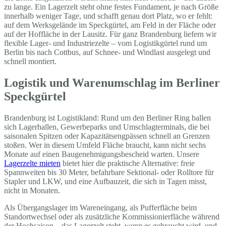
zu lange. Ein Lagerzelt steht ohne festes Fundament, je nach Größe
innerhalb weniger Tage, und schafft genau dort Platz, wo er fehlt:
auf dem Werksgelände im Speckgürtel, am Feld in der Fläche oder
auf der Hoffläche in der Lausitz. Für ganz Brandenburg liefern wir
flexible Lager- und Industriezelte – vom Logistikgürtel rund um
Berlin bis nach Cottbus, auf Schnee- und Windlast ausgelegt und
schnell montiert.
Logistik und Warenumschlag im Berliner
Speckgürtel
Brandenburg ist Logistikland: Rund um den Berliner Ring ballen
sich Lagerhallen, Gewerbeparks und Umschlagterminals, die bei
saisonalen Spitzen oder Kapazitätsengpässen schnell an Grenzen
stoßen. Wer in diesem Umfeld Fläche braucht, kann nicht sechs
Monate auf einen Baugenehmigungsbescheid warten. Unsere
Lagerzelte mieten
bietet hier die praktische Alternative: freie
Spannweiten bis 30 Meter, befahrbare Sektional- oder Rolltore für
Stapler und LKW, und eine Aufbauzeit, die sich in Tagen misst,
nicht in Monaten.
Als Übergangslager im Wareneingang, als Pufferfläche beim
Standortwechsel oder als zusätzliche Kommissionierfläche während
der Hochsaison – das Lagerzelt steht, wenn es gebraucht wird, und