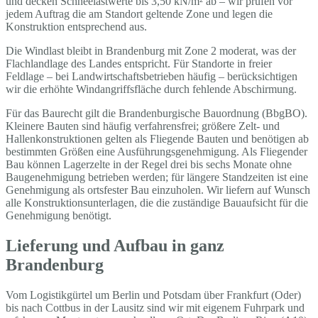
und decken Schneelastwerte bis 3,50 kN/m² ab – wir prüfen vor
jedem Auftrag die am Standort geltende Zone und legen die
Konstruktion entsprechend aus.
Die Windlast bleibt in Brandenburg mit Zone 2 moderat, was der
Flachlandlage des Landes entspricht. Für Standorte in freier
Feldlage – bei Landwirtschaftsbetrieben häufig – berücksichtigen
wir die erhöhte Windangriffsfläche durch fehlende Abschirmung.
Für das Baurecht gilt die Brandenburgische Bauordnung (BbgBO).
Kleinere Bauten sind häufig verfahrensfrei; größere Zelt- und
Hallenkonstruktionen gelten als Fliegende Bauten und benötigen ab
bestimmten Größen eine Ausführungsgenehmigung. Als Fliegender
Bau können Lagerzelte in der Regel drei bis sechs Monate ohne
Baugenehmigung betrieben werden; für längere Standzeiten ist eine
Genehmigung als ortsfester Bau einzuholen. Wir liefern auf Wunsch
alle Konstruktionsunterlagen, die die zuständige Bauaufsicht für die
Genehmigung benötigt.
Lieferung und Aufbau in ganz
Brandenburg
Vom Logistikgürtel um Berlin und Potsdam über Frankfurt (Oder)
bis nach Cottbus in der Lausitz sind wir mit eigenem Fuhrpark und