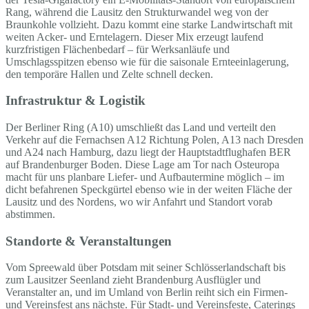
Rang, während die Lausitz den Strukturwandel weg von der
Braunkohle vollzieht. Dazu kommt eine starke Landwirtschaft mit
weiten Acker- und Erntelagern. Dieser Mix erzeugt laufend
kurzfristigen Flächenbedarf – für Werksanläufe und
Umschlagsspitzen ebenso wie für die saisonale Ernteeinlagerung,
den temporäre Hallen und Zelte schnell decken.
Infrastruktur & Logistik
Der Berliner Ring (A10) umschließt das Land und verteilt den
Verkehr auf die Fernachsen A12 Richtung Polen, A13 nach Dresden
und A24 nach Hamburg, dazu liegt der Hauptstadtflughafen BER
auf Brandenburger Boden. Diese Lage am Tor nach Osteuropa
macht für uns planbare Liefer- und Aufbautermine möglich – im
dicht befahrenen Speckgürtel ebenso wie in der weiten Fläche der
Lausitz und des Nordens, wo wir Anfahrt und Standort vorab
abstimmen.
Standorte & Veranstaltungen
Vom Spreewald über Potsdam mit seiner Schlösserlandschaft bis
zum Lausitzer Seenland zieht Brandenburg Ausflügler und
Veranstalter an, und im Umland von Berlin reiht sich ein Firmen-
und Vereinsfest ans nächste. Für Stadt- und Vereinsfeste, Caterings