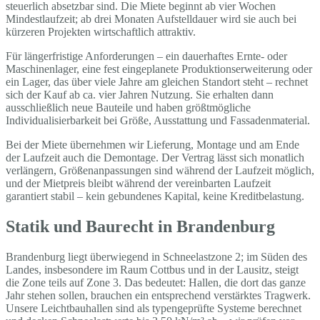
steuerlich absetzbar sind. Die Miete beginnt ab vier Wochen
Mindestlaufzeit; ab drei Monaten Aufstelldauer wird sie auch bei
kürzeren Projekten wirtschaftlich attraktiv.
Für längerfristige Anforderungen – ein dauerhaftes Ernte- oder
Maschinenlager, eine fest eingeplanete Produktionserweiterung oder
ein Lager, das über viele Jahre am gleichen Standort steht – rechnet
sich der Kauf ab ca. vier Jahren Nutzung. Sie erhalten dann
ausschließlich neue Bauteile und haben größtmögliche
Individualisierbarkeit bei Größe, Ausstattung und Fassadenmaterial.
Bei der Miete übernehmen wir Lieferung, Montage und am Ende
der Laufzeit auch die Demontage. Der Vertrag lässt sich monatlich
verlängern, Größenanpassungen sind während der Laufzeit möglich,
und der Mietpreis bleibt während der vereinbarten Laufzeit
garantiert stabil – kein gebundenes Kapital, keine Kreditbelastung.
Statik und Baurecht in Brandenburg
Brandenburg liegt überwiegend in Schneelastzone 2; im Süden des
Landes, insbesondere im Raum Cottbus und in der Lausitz, steigt
die Zone teils auf Zone 3. Das bedeutet: Hallen, die dort das ganze
Jahr stehen sollen, brauchen ein entsprechend verstärktes Tragwerk.
Unsere Leichtbauhallen sind als typengeprüfte Systeme berechnet