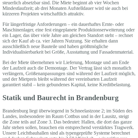
steuerlich absetzbar sind. Die Miete beginnt ab vier Wochen
Mindestlaufzeit; ab drei Monaten Aufstelldauer wird sie auch bei
kürzeren Projekten wirtschaftlich attraktiv.
Für längerfristige Anforderungen – ein dauerhaftes Ernte- oder
Maschinenlager, eine fest eingeplanete Produktionserweiterung oder
ein Lager, das über viele Jahre am gleichen Standort steht – rechnet
sich der Kauf ab ca. vier Jahren Nutzung. Sie erhalten dann
ausschließlich neue Bauteile und haben größtmögliche
Individualisierbarkeit bei Größe, Ausstattung und Fassadenmaterial.
Bei der Miete übernehmen wir Lieferung, Montage und am Ende
der Laufzeit auch die Demontage. Der Vertrag lässt sich monatlich
verlängern, Größenanpassungen sind während der Laufzeit möglich,
und der Mietpreis bleibt während der vereinbarten Laufzeit
garantiert stabil – kein gebundenes Kapital, keine Kreditbelastung.
Statik und Baurecht in Brandenburg
Brandenburg liegt überwiegend in Schneelastzone 2; im Süden des
Landes, insbesondere im Raum Cottbus und in der Lausitz, steigt
die Zone teils auf Zone 3. Das bedeutet: Hallen, die dort das ganze
Jahr stehen sollen, brauchen ein entsprechend verstärktes Tragwerk.
Unsere Leichtbauhallen sind als typengeprüfte Systeme berechnet