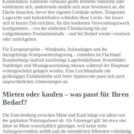
Konstellation: Einerseits verlassen große Betriebe Standorte oder
verkleinern sich, andererseits siedeln sich neue Investoren an, die
Fläche brauchen, bevor ihre eigenen Gebäude stehen. Temporäre
Lagerzelte und Industriehallen schließen diese Lücke. Sie lassen
sich in kurzer Zeit errichten, für den konkreten Verwendungszweck
konfigurieren – von der einfachen Überdachung bis zur
vollgedämmten Produktionshalle – und bei Bedarf wieder versetzen
oder zurückgeben.
Für Energieprojekte – Windparks, Solaranlagen und die
dazugehörige Komponentenlagerung – entstehen im Flachland
Brandenburgs laufend kurzfristige Lagerbedürfnisse: Rotorblätter,
Stahlträger und Montageausrüstung müssen während der Bauphase
wettergeschützt gelagert werden. Eine Leichtbauhalle mit
großzügiger Einfahrtshöhe und freier Spannweite passt sich auch
ungewöhnlichen Abmessungen an.
Mieten oder kaufen – was passt für Ihren
Bedarf?
Die Entscheidung zwischen Miete und Kauf hängt vor allem von
der geplanten Nutzungsdauer ab. Als Faustregel gilt: bis etwa vier
Jahre ist Miete wirtschaftlich günstiger, weil keine hohe
Anfangsinvestition anfällt und die monatlichen Mietraten vollständig