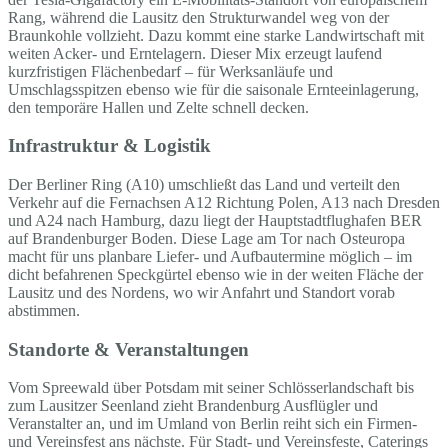
Rang, während die Lausitz den Strukturwandel weg von der
Braunkohle vollzieht. Dazu kommt eine starke Landwirtschaft mit
weiten Acker- und Erntelagern. Dieser Mix erzeugt laufend
kurzfristigen Flächenbedarf – für Werksanläufe und
Umschlagsspitzen ebenso wie für die saisonale Ernteeinlagerung,
den temporäre Hallen und Zelte schnell decken.
Infrastruktur & Logistik
Der Berliner Ring (A10) umschließt das Land und verteilt den
Verkehr auf die Fernachsen A12 Richtung Polen, A13 nach Dresden
und A24 nach Hamburg, dazu liegt der Hauptstadtflughafen BER
auf Brandenburger Boden. Diese Lage am Tor nach Osteuropa
macht für uns planbare Liefer- und Aufbautermine möglich – im
dicht befahrenen Speckgürtel ebenso wie in der weiten Fläche der
Lausitz und des Nordens, wo wir Anfahrt und Standort vorab
abstimmen.
Standorte & Veranstaltungen
Vom Spreewald über Potsdam mit seiner Schlösserlandschaft bis
zum Lausitzer Seenland zieht Brandenburg Ausflügler und
Veranstalter an, und im Umland von Berlin reiht sich ein Firmen-
und Vereinsfest ans nächste. Für Stadt- und Vereinsfeste, Caterings