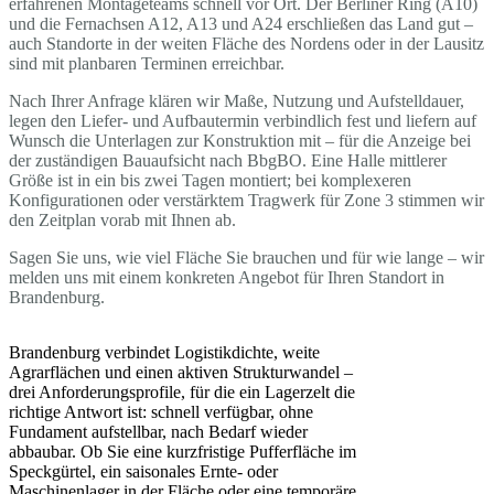
erfahrenen Montageteams schnell vor Ort. Der Berliner Ring (A10)
und die Fernachsen A12, A13 und A24 erschließen das Land gut –
auch Standorte in der weiten Fläche des Nordens oder in der Lausitz
sind mit planbaren Terminen erreichbar.
Nach Ihrer Anfrage klären wir Maße, Nutzung und Aufstelldauer,
legen den Liefer- und Aufbautermin verbindlich fest und liefern auf
Wunsch die Unterlagen zur Konstruktion mit – für die Anzeige bei
der zuständigen Bauaufsicht nach BbgBO. Eine Halle mittlerer
Größe ist in ein bis zwei Tagen montiert; bei komplexeren
Konfigurationen oder verstärktem Tragwerk für Zone 3 stimmen wir
den Zeitplan vorab mit Ihnen ab.
Sagen Sie uns, wie viel Fläche Sie brauchen und für wie lange – wir
melden uns mit einem konkreten Angebot für Ihren Standort in
Brandenburg.
Brandenburg verbindet Logistikdichte, weite
Agrarflächen und einen aktiven Strukturwandel –
drei Anforderungsprofile, für die ein Lagerzelt die
richtige Antwort ist: schnell verfügbar, ohne
Fundament aufstellbar, nach Bedarf wieder
abbaubar. Ob Sie eine kurzfristige Pufferfläche im
Speckgürtel, ein saisonales Ernte- oder
Maschinenlager in der Fläche oder eine temporäre