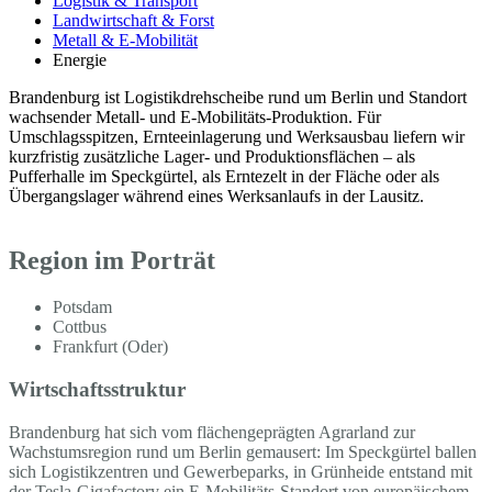
Logistik & Transport
Landwirtschaft & Forst
Metall & E-Mobilität
Energie
Brandenburg ist Logistikdrehscheibe rund um Berlin und Standort
wachsender Metall- und E-Mobilitäts-Produktion. Für
Umschlagsspitzen, Ernteeinlagerung und Werksausbau liefern wir
kurzfristig zusätzliche Lager- und Produktionsflächen – als
Pufferhalle im Speckgürtel, als Erntezelt in der Fläche oder als
Übergangslager während eines Werksanlaufs in der Lausitz.
Region im Porträt
Potsdam
Cottbus
Frankfurt (Oder)
Wirtschaftsstruktur
Brandenburg hat sich vom flächengeprägten Agrarland zur
Wachstumsregion rund um Berlin gemausert: Im Speckgürtel ballen
sich Logistikzentren und Gewerbeparks, in Grünheide entstand mit
der Tesla-Gigafactory ein E-Mobilitäts-Standort von europäischem