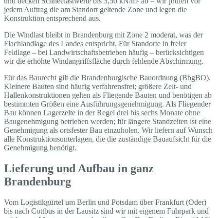
und decken Schneelastwerte bis 3,50 kN/m² ab – wir prüfen vor
jedem Auftrag die am Standort geltende Zone und legen die
Konstruktion entsprechend aus.
Die Windlast bleibt in Brandenburg mit Zone 2 moderat, was der
Flachlandlage des Landes entspricht. Für Standorte in freier
Feldlage – bei Landwirtschaftsbetrieben häufig – berücksichtigen
wir die erhöhte Windangriffsfläche durch fehlende Abschirmung.
Für das Baurecht gilt die Brandenburgische Bauordnung (BbgBO).
Kleinere Bauten sind häufig verfahrensfrei; größere Zelt- und
Hallenkonstruktionen gelten als Fliegende Bauten und benötigen ab
bestimmten Größen eine Ausführungsgenehmigung. Als Fliegender
Bau können Lagerzelte in der Regel drei bis sechs Monate ohne
Baugenehmigung betrieben werden; für längere Standzeiten ist eine
Genehmigung als ortsfester Bau einzuholen. Wir liefern auf Wunsch
alle Konstruktionsunterlagen, die die zuständige Bauaufsicht für die
Genehmigung benötigt.
Lieferung und Aufbau in ganz
Brandenburg
Vom Logistikgürtel um Berlin und Potsdam über Frankfurt (Oder)
bis nach Cottbus in der Lausitz sind wir mit eigenem Fuhrpark und