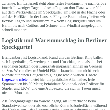
zu lange. Ein Lagerzelt steht ohne festes Fundament, je nach Größe
innerhalb weniger Tage, und schafft genau dort Platz, wo er fehlt:
auf dem Werksgelände im Speckgürtel, am Feld in der Fläche oder
auf der Hoffläche in der Lausitz. Für ganz Brandenburg liefern wir
flexible Lager- und Industriezelte – vom Logistikgürtel rund um
Berlin bis nach Cottbus, auf Schnee- und Windlast ausgelegt und
schnell montiert.
Logistik und Warenumschlag im Berliner
Speckgürtel
Brandenburg ist Logistikland: Rund um den Berliner Ring ballen
sich Lagerhallen, Gewerbeparks und Umschlagterminals, die bei
saisonalen Spitzen oder Kapazitätsengpässen schnell an Grenzen
stoßen. Wer in diesem Umfeld Fläche braucht, kann nicht sechs
Monate auf einen Baugenehmigungsbescheid warten. Unsere
Lagerzelte mieten
bietet hier die praktische Alternative: freie
Spannweiten bis 30 Meter, befahrbare Sektional- oder Rolltore für
Stapler und LKW, und eine Aufbauzeit, die sich in Tagen misst,
nicht in Monaten.
Als Übergangslager im Wareneingang, als Pufferfläche beim
Standortwechsel oder als zusätzliche Kommissionierfläche während
der Hochsaison – das Lagerzelt steht, wenn es gebraucht wird, und