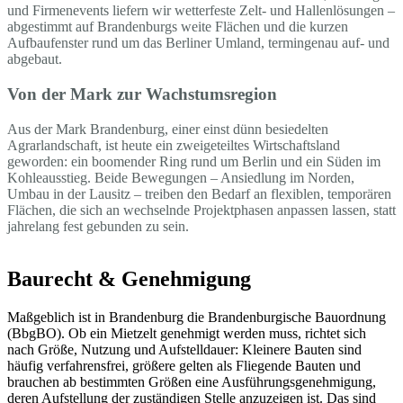
und Firmenevents liefern wir wetterfeste Zelt- und Hallenlösungen –
abgestimmt auf Brandenburgs weite Flächen und die kurzen
Aufbaufenster rund um das Berliner Umland, termingenau auf- und
abgebaut.
Von der Mark zur Wachstumsregion
Aus der Mark Brandenburg, einer einst dünn besiedelten
Agrarlandschaft, ist heute ein zweigeteiltes Wirtschaftsland
geworden: ein boomender Ring rund um Berlin und ein Süden im
Kohleausstieg. Beide Bewegungen – Ansiedlung im Norden,
Umbau in der Lausitz – treiben den Bedarf an flexiblen, temporären
Flächen, die sich an wechselnde Projektphasen anpassen lassen, statt
jahrelang fest gebunden zu sein.
Baurecht & Genehmigung
Maßgeblich ist in Brandenburg die Brandenburgische Bauordnung
(BbgBO). Ob ein Mietzelt genehmigt werden muss, richtet sich
nach Größe, Nutzung und Aufstelldauer: Kleinere Bauten sind
häufig verfahrensfrei, größere gelten als Fliegende Bauten und
brauchen ab bestimmten Größen eine Ausführungsgenehmigung,
deren Aufstellung der zuständigen Stelle anzuzeigen ist. Das sind