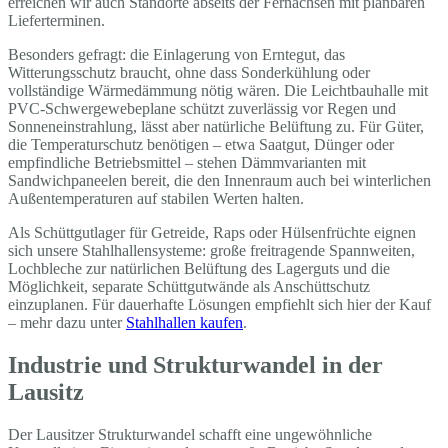
erreichen wir auch Standorte abseits der Fernachsen mit planbaren
Lieferterminen.
Besonders gefragt: die Einlagerung von Erntegut, das
Witterungsschutz braucht, ohne dass Sonderkühlung oder
vollständige Wärmedämmung nötig wären. Die Leichtbauhalle mit
PVC-Schwergewebeplane schützt zuverlässig vor Regen und
Sonneneinstrahlung, lässt aber natürliche Belüftung zu. Für Güter,
die Temperaturschutz benötigen – etwa Saatgut, Dünger oder
empfindliche Betriebsmittel – stehen Dämmvarianten mit
Sandwichpaneelen bereit, die den Innenraum auch bei winterlichen
Außentemperaturen auf stabilen Werten halten.
Als Schüttgutlager für Getreide, Raps oder Hülsenfrüchte eignen
sich unsere Stahlhallensysteme: große freitragende Spannweiten,
Lochbleche zur natürlichen Belüftung des Lagerguts und die
Möglichkeit, separate Schüttgutwände als Anschüttschutz
einzuplanen. Für dauerhafte Lösungen empfiehlt sich hier der Kauf
– mehr dazu unter
Stahlhallen kaufen
.
Industrie und Strukturwandel in der
Lausitz
Der Lausitzer Strukturwandel schafft eine ungewöhnliche