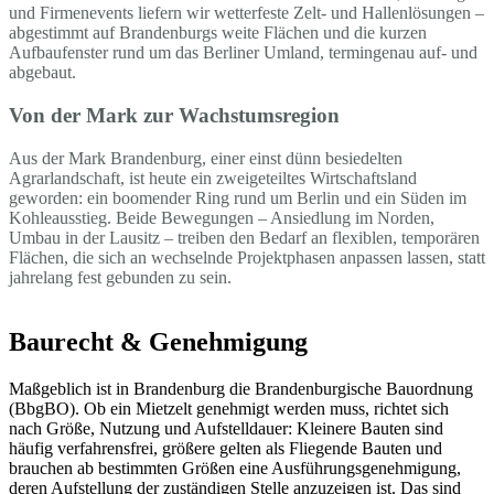
und Firmenevents liefern wir wetterfeste Zelt- und Hallenlösungen –
abgestimmt auf Brandenburgs weite Flächen und die kurzen
Aufbaufenster rund um das Berliner Umland, termingenau auf- und
abgebaut.
Von der Mark zur Wachstumsregion
Aus der Mark Brandenburg, einer einst dünn besiedelten
Agrarlandschaft, ist heute ein zweigeteiltes Wirtschaftsland
geworden: ein boomender Ring rund um Berlin und ein Süden im
Kohleausstieg. Beide Bewegungen – Ansiedlung im Norden,
Umbau in der Lausitz – treiben den Bedarf an flexiblen, temporären
Flächen, die sich an wechselnde Projektphasen anpassen lassen, statt
jahrelang fest gebunden zu sein.
Baurecht & Genehmigung
Maßgeblich ist in Brandenburg die Brandenburgische Bauordnung
(BbgBO). Ob ein Mietzelt genehmigt werden muss, richtet sich
nach Größe, Nutzung und Aufstelldauer: Kleinere Bauten sind
häufig verfahrensfrei, größere gelten als Fliegende Bauten und
brauchen ab bestimmten Größen eine Ausführungsgenehmigung,
deren Aufstellung der zuständigen Stelle anzuzeigen ist. Das sind