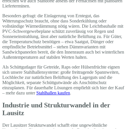
erreichen wir auch Standorte abseits der Fernachsen mit planbaren
Lieferterminen.
Besonders gefragt: die Einlagerung von Erntegut, das
Witterungsschutz braucht, ohne dass Sonderkühlung oder
vollständige Wärmedämmung nötig wären. Die Leichtbauhalle mit
PVC-Schwergewebeplane schützt zuverlässig vor Regen und
Sonneneinstrahlung, lässt aber natürliche Belüftung zu. Für Güter,
die Temperaturschutz benötigen – etwa Saatgut, Dünger oder
empfindliche Betriebsmittel – stehen Dämmvarianten mit
Sandwichpaneelen bereit, die den Innenraum auch bei winterlichen
Außentemperaturen auf stabilen Werten halten.
Als Schüttgutlager für Getreide, Raps oder Hülsenfrüchte eignen
sich unsere Stahlhallensysteme: große freitragende Spannweiten,
Lochbleche zur natürlichen Belüftung des Lagerguts und die
Möglichkeit, separate Schüttgutwände als Anschüttschutz
einzuplanen. Für dauerhafte Lösungen empfiehlt sich hier der Kauf
– mehr dazu unter
Stahlhallen kaufen
.
Industrie und Strukturwandel in der
Lausitz
Der Lausitzer Strukturwandel schafft eine ungewöhnliche