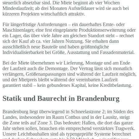
steuerlich absetzbar sind. Die Miete beginnt ab vier Wochen
Mindestlaufzeit; ab drei Monaten Aufstelldauer wird sie auch bei
kürzeren Projekten wirtschaftlich attraktiv.
Für längerfristige Anforderungen – ein dauerhaftes Ernte- oder
Maschinenlager, eine fest eingeplanete Produktionserweiterung oder
ein Lager, das über viele Jahre am gleichen Standort steht – rechnet
sich der Kauf ab ca. vier Jahren Nutzung. Sie erhalten dann
ausschließlich neue Bauteile und haben größtmögliche
Individualisierbarkeit bei Größe, Ausstattung und Fassadenmaterial.
Bei der Miete übernehmen wir Lieferung, Montage und am Ende
der Laufzeit auch die Demontage. Der Vertrag lässt sich monatlich
verlängern, Größenanpassungen sind während der Laufzeit möglich,
und der Mietpreis bleibt während der vereinbarten Laufzeit
garantiert stabil – kein gebundenes Kapital, keine Kreditbelastung.
Statik und Baurecht in Brandenburg
Brandenburg liegt überwiegend in Schneelastzone 2; im Süden des
Landes, insbesondere im Raum Cottbus und in der Lausitz, steigt
die Zone teils auf Zone 3. Das bedeutet: Hallen, die dort das ganze
Jahr stehen sollen, brauchen ein entsprechend verstärktes Tragwerk.
Unsere Leichtbauhallen sind als typengeprüfte Systeme berechnet