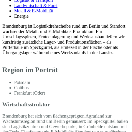
Logistik & Transport
Landwirtschaft & Forst
Metall & E-Mobilität
Energie
Brandenburg ist Logistikdrehscheibe rund um Berlin und Standort
wachsender Metall- und E-Mobilitäts-Produktion. Für
Umschlagsspitzen, Ernteeinlagerung und Werksausbau liefern wir
kurzfristig zusätzliche Lager- und Produktionsflächen – als
Pufferhalle im Speckgürtel, als Erntezelt in der Fläche oder als
Übergangslager während eines Werksanlaufs in der Lausitz.
Region im Porträt
Potsdam
Cottbus
Frankfurt (Oder)
Wirtschaftsstruktur
Brandenburg hat sich vom flächengeprägten Agrarland zur
Wachstumsregion rund um Berlin gemausert: Im Speckgürtel ballen
sich Logistikzentren und Gewerbeparks, in Grünheide entstand mit
der Tesla-Gigafactory ein E-Mobilitäts-Standort von europäischem