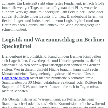
zu lange. Ein Lagerzelt steht ohne festes Fundament, je nach Größe
innerhalb weniger Tage, und schafft genau dort Platz, wo er fehlt:
auf dem Werksgelände im Speckgürtel, am Feld in der Fläche oder
auf der Hoffläche in der Lausitz. Für ganz Brandenburg liefern wir
flexible Lager- und Industriezelte – vom Logistikgürtel rund um
Berlin bis nach Cottbus, auf Schnee- und Windlast ausgelegt und
schnell montiert.
Logistik und Warenumschlag im Berliner
Speckgürtel
Brandenburg ist Logistikland: Rund um den Berliner Ring ballen
sich Lagerhallen, Gewerbeparks und Umschlagterminals, die bei
saisonalen Spitzen oder Kapazitätsengpässen schnell an Grenzen
stoßen. Wer in diesem Umfeld Fläche braucht, kann nicht sechs
Monate auf einen Baugenehmigungsbescheid warten. Unsere
Lagerzelte mieten
bietet hier die praktische Alternative: freie
Spannweiten bis 30 Meter, befahrbare Sektional- oder Rolltore für
Stapler und LKW, und eine Aufbauzeit, die sich in Tagen misst,
nicht in Monaten.
Als Übergangslager im Wareneingang, als Pufferfläche beim
Standortwechsel oder als zusätzliche Kommissionierfläche während
der Hochsaison – das Lagerzelt steht, wenn es gebraucht wird, und