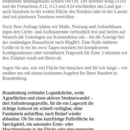
erfahrenen Montageteams schnell vor Ort. Der Berliner Ring (A10)
und die Fernachsen A12, A13 und A24 erschließen das Land gut –
auch Standorte in der weiten Fläche des Nordens oder in der Lausitz
sind mit planbaren Terminen erreichbar.
Nach Ihrer Anfrage klären wir Maße, Nutzung und Aufstelldauer,
legen den Liefer- und Aufbautermin verbindlich fest und liefern auf
Wunsch die Unterlagen zur Konstruktion mit – für die Anzeige bei
der zuständigen Bauaufsicht nach BbgBO. Eine Halle mittlerer
Größe ist in ein bis zwei Tagen montiert; bei komplexeren
Konfigurationen oder verstärktem Tragwerk für Zone 3 stimmen wir
den Zeitplan vorab mit Ihnen ab.
Sagen Sie uns, wie viel Fläche Sie brauchen und für wie lange – wir
melden uns mit einem konkreten Angebot für Ihren Standort in
Brandenburg.
Brandenburg verbindet Logistikdichte, weite
Agrarflächen und einen aktiven Strukturwandel –
drei Anforderungsprofile, für die ein Lagerzelt die
richtige Antwort ist: schnell verfügbar, ohne
Fundament aufstellbar, nach Bedarf wieder
abbaubar. Ob Sie eine kurzfristige Pufferfläche im
Speckgürtel, ein saisonales Ernte- oder
Maschinenlager in der Fläche oder eine temporäre