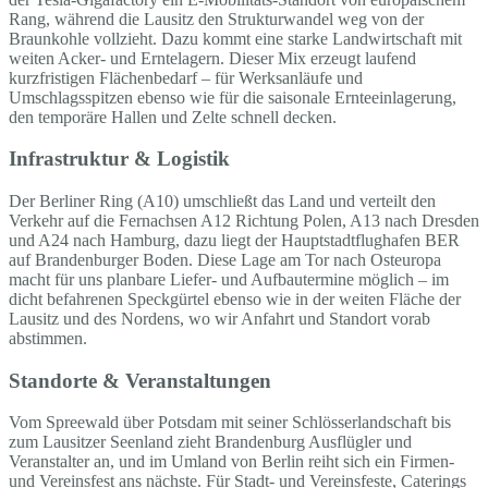
Rang, während die Lausitz den Strukturwandel weg von der
Braunkohle vollzieht. Dazu kommt eine starke Landwirtschaft mit
weiten Acker- und Erntelagern. Dieser Mix erzeugt laufend
kurzfristigen Flächenbedarf – für Werksanläufe und
Umschlagsspitzen ebenso wie für die saisonale Ernteeinlagerung,
den temporäre Hallen und Zelte schnell decken.
Infrastruktur & Logistik
Der Berliner Ring (A10) umschließt das Land und verteilt den
Verkehr auf die Fernachsen A12 Richtung Polen, A13 nach Dresden
und A24 nach Hamburg, dazu liegt der Hauptstadtflughafen BER
auf Brandenburger Boden. Diese Lage am Tor nach Osteuropa
macht für uns planbare Liefer- und Aufbautermine möglich – im
dicht befahrenen Speckgürtel ebenso wie in der weiten Fläche der
Lausitz und des Nordens, wo wir Anfahrt und Standort vorab
abstimmen.
Standorte & Veranstaltungen
Vom Spreewald über Potsdam mit seiner Schlösserlandschaft bis
zum Lausitzer Seenland zieht Brandenburg Ausflügler und
Veranstalter an, und im Umland von Berlin reiht sich ein Firmen-
und Vereinsfest ans nächste. Für Stadt- und Vereinsfeste, Caterings