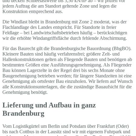
und decken Schneelastwerte bis 3,50 kN/m² ab – wir prüfen vor
jedem Auftrag die am Standort geltende Zone und legen die
Konstruktion entsprechend aus.
Die Windlast bleibt in Brandenburg mit Zone 2 moderat, was der
Flachlandlage des Landes entspricht. Für Standorte in freier
Feldlage – bei Landwirtschaftsbetrieben häufig – berücksichtigen
wir die erhöhte Windangriffsfläche durch fehlende Abschirmung.
Für das Baurecht gilt die Brandenburgische Bauordnung (BbgBO).
Kleinere Bauten sind häufig verfahrensfrei; größere Zelt- und
Hallenkonstruktionen gelten als Fliegende Bauten und benötigen ab
bestimmten Größen eine Ausführungsgenehmigung. Als Fliegender
Bau können Lagerzelte in der Regel drei bis sechs Monate ohne
Baugenehmigung betrieben werden; für längere Standzeiten ist eine
Genehmigung als ortsfester Bau einzuholen. Wir liefern auf Wunsch
alle Konstruktionsunterlagen, die die zuständige Bauaufsicht für die
Genehmigung benötigt.
Lieferung und Aufbau in ganz
Brandenburg
Vom Logistikgürtel um Berlin und Potsdam über Frankfurt (Oder)
bis nach Cottbus in der Lausitz sind wir mit eigenem Fuhrpark und