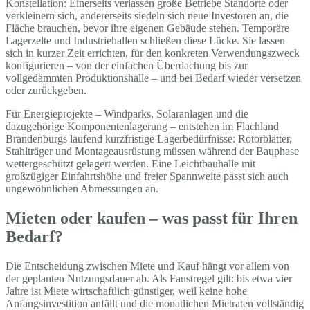
Konstellation: Einerseits verlassen große Betriebe Standorte oder
verkleinern sich, andererseits siedeln sich neue Investoren an, die
Fläche brauchen, bevor ihre eigenen Gebäude stehen. Temporäre
Lagerzelte und Industriehallen schließen diese Lücke. Sie lassen
sich in kurzer Zeit errichten, für den konkreten Verwendungszweck
konfigurieren – von der einfachen Überdachung bis zur
vollgedämmten Produktionshalle – und bei Bedarf wieder versetzen
oder zurückgeben.
Für Energieprojekte – Windparks, Solaranlagen und die
dazugehörige Komponentenlagerung – entstehen im Flachland
Brandenburgs laufend kurzfristige Lagerbedürfnisse: Rotorblätter,
Stahlträger und Montageausrüstung müssen während der Bauphase
wettergeschützt gelagert werden. Eine Leichtbauhalle mit
großzügiger Einfahrtshöhe und freier Spannweite passt sich auch
ungewöhnlichen Abmessungen an.
Mieten oder kaufen – was passt für Ihren
Bedarf?
Die Entscheidung zwischen Miete und Kauf hängt vor allem von
der geplanten Nutzungsdauer ab. Als Faustregel gilt: bis etwa vier
Jahre ist Miete wirtschaftlich günstiger, weil keine hohe
Anfangsinvestition anfällt und die monatlichen Mietraten vollständig