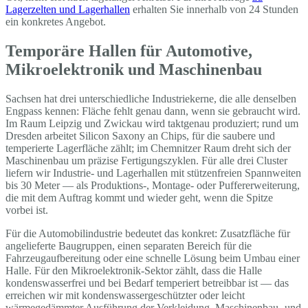
Lagerzelten und Lagerhallen
erhalten Sie innerhalb von 24 Stunden
ein konkretes Angebot.
Temporäre Hallen für Automotive,
Mikroelektronik und Maschinenbau
Sachsen hat drei unterschiedliche Industriekerne, die alle denselben
Engpass kennen: Fläche fehlt genau dann, wenn sie gebraucht wird.
Im Raum Leipzig und Zwickau wird taktgenau produziert; rund um
Dresden arbeitet Silicon Saxony an Chips, für die saubere und
temperierte Lagerfläche zählt; im Chemnitzer Raum dreht sich der
Maschinenbau um präzise Fertigungszyklen. Für alle drei Cluster
liefern wir Industrie- und Lagerhallen mit stützenfreien Spannweiten
bis 30 Meter — als Produktions-, Montage- oder Puffererweiterung,
die mit dem Auftrag kommt und wieder geht, wenn die Spitze
vorbei ist.
Für die Automobilindustrie bedeutet das konkret: Zusatzfläche für
angelieferte Baugruppen, einen separaten Bereich für die
Fahrzeugaufbereitung oder eine schnelle Lösung beim Umbau einer
Halle. Für den Mikroelektronik-Sektor zählt, dass die Halle
kondenswasserfrei und bei Bedarf temperiert betreibbar ist — das
erreichen wir mit kondenswassergeschützter oder leicht
wärmegedämmter Ausführung der Verkleidung. Maschinenbau- und