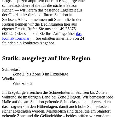
Logistikspitzen abpuffern oder im Erzgebirge eine
schneelastsichere Halle für die nächste Saison
suchen — wir liefern das passende Lagerzelt aus
der Oberlausitz direkt zu Ihrem Standort in
Sachsen. Als Unternehmen mit Stammsitz in der
Region kennen wir die Bedingungen hier aus
eigener Praxis. Rufen Sie uns an: +49 35875
60024. Oder schicken Sie Ihre Anfrage über
das
Kontaktformular
— Sie erhalten innerhalb von 24
Stunden ein konkretes Angebot.
Statik: ausgelegt auf Ihre Region
Schneelast
Zone 2, bis Zone 3 im Erzgebirge
Windlast
Windzone 2
Im Erzgebirge erreichen die Schneelasten in Sachsen bis Zone 3,
während sie im übrigen Land bei Zone 2 liegen. Wir bemessen jede
Halle auf die am Standort geltende Schneelastzone und verstärken
das Tragwerk in den Höhenlagen, damit auch hohe Schneelasten
sicher abgetragen werden. Maßgeblich sind dabei die am Standort
geltende Zone und die Geländehöhe – beides prüfen wir vor dem