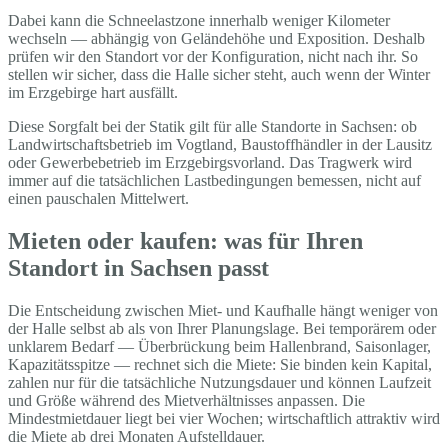
Dabei kann die Schneelastzone innerhalb weniger Kilometer
wechseln — abhängig von Geländehöhe und Exposition. Deshalb
prüfen wir den Standort vor der Konfiguration, nicht nach ihr. So
stellen wir sicher, dass die Halle sicher steht, auch wenn der Winter
im Erzgebirge hart ausfällt.
Diese Sorgfalt bei der Statik gilt für alle Standorte in Sachsen: ob
Landwirtschaftsbetrieb im Vogtland, Baustoffhändler in der Lausitz
oder Gewerbebetrieb im Erzgebirgsvorland. Das Tragwerk wird
immer auf die tatsächlichen Lastbedingungen bemessen, nicht auf
einen pauschalen Mittelwert.
Mieten oder kaufen: was für Ihren
Standort in Sachsen passt
Die Entscheidung zwischen Miet- und Kaufhalle hängt weniger von
der Halle selbst ab als von Ihrer Planungslage. Bei temporärem oder
unklarem Bedarf — Überbrückung beim Hallenbrand, Saisonlager,
Kapazitätsspitze — rechnet sich die Miete: Sie binden kein Kapital,
zahlen nur für die tatsächliche Nutzungsdauer und können Laufzeit
und Größe während des Mietverhältnisses anpassen. Die
Mindestmietdauer liegt bei vier Wochen; wirtschaftlich attraktiv wird
die Miete ab drei Monaten Aufstelldauer.