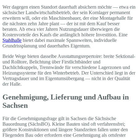
Wer dagegen einen Standort dauerhaft absichern möchte — etwa ein
sächsischer Landwirtschaftsbetrieb, der sein Kornlager permanent
erweitern will, oder ein Maschinenbauer, der eine Montagehalle für
die nächsten zehn Jahre plant — der ist mit dem Kauf besser
beraten. Ab etwa vier Jahren Nutzungsdauer überwiegen die
Kostenvorteile des Kaufs die anfänglich höhere Investition. Eine
Stahlhalle
bietet dabei maximale Spannweiten, individuelle
Grundrissplanung und dauerhaftes Eigentum.
Beide Wege bieten dasselbe Ausstattungsrepertoire: breite Sektional-
und Rolltore, Belichtung über Firstlichtbänder und
Dachlichtkuppeln, Trennwände für verschiedene Lagerzonen und
Heizungssysteme für den Winterbetrieb. Der Unterschied liegt in der
Vertragsdauer und im Eigentumsübergang — nicht in der Qualität
der Halle.
Genehmigung, Lieferung und Aufbau in
Sachsen
Für die Genehmigungsfrage gilt in Sachsen die Sächsische
Bauordnung (SächsBO). Kleine Bauten sind oft verfahrensfrei;
größere Konstruktionen und längere Standzeiten fallen unter den
Fliegenden Bau oder erfordern eine Genehmigung als ortsfester