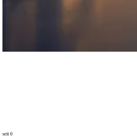
seit
0