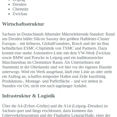
Dresden
Chemnitz
Zwickau
Wirtschaftsstruktur
Sachsen ist Deutschlands führender Mikroelektronik-Standort: Rund
um Dresden bildet Silicon Saxony den größten Halbleiter-Cluster
Europas – mit Infineon, GlobalFoundries, Bosch und der im Bau
befindlichen ESMC-Chipfabrik von TSMC und Partnern. Dazu
kommt eine starke Automotive-Linie mit dem VW-Werk Zwickau
sowie BMW und Porsche in Leipzig und ein traditionsreicher
Maschinenbau im Chemnitzer Raum. Als Unternehmen mit
Stammsitz in der Oberlausitz sind wir hier vor der eigenen Haustür
unterwegs: Wird ein Werk ausgebaut, läuft eine Linie an oder zieht
ein Auftrag an, schaffen temporäre Hallen und Zelte kurzfristig
Produktions-, Montage- und Pufferfläche – und wir stehen in
Stunden vor Ort, nicht erst nach tagelanger Anfahrt.
Infrastruktur & Logistik
Über die A4 (Erfurt–Görlitz) und die A14 (Leipzig–Dresden) ist
Sachsen quer und längs erschlossen, dazu kommen das
Güterverkehrszentrum und der Flughafen Leipzig/Halle, einer der