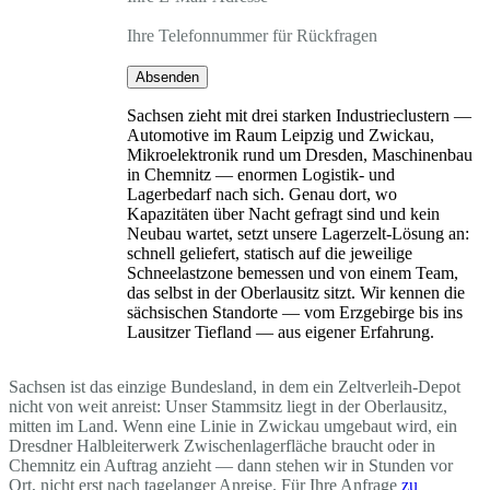
Ihre Telefonnummer für Rückfragen
Absenden
Sachsen zieht mit drei starken Industrieclustern —
Automotive im Raum Leipzig und Zwickau,
Mikroelektronik rund um Dresden, Maschinenbau
in Chemnitz — enormen Logistik- und
Lagerbedarf nach sich. Genau dort, wo
Kapazitäten über Nacht gefragt sind und kein
Neubau wartet, setzt unsere Lagerzelt-Lösung an:
schnell geliefert, statisch auf die jeweilige
Schneelastzone bemessen und von einem Team,
das selbst in der Oberlausitz sitzt. Wir kennen die
sächsischen Standorte — vom Erzgebirge bis ins
Lausitzer Tiefland — aus eigener Erfahrung.
Sachsen ist das einzige Bundesland, in dem ein Zeltverleih-Depot
nicht von weit anreist: Unser Stammsitz liegt in der Oberlausitz,
mitten im Land. Wenn eine Linie in Zwickau umgebaut wird, ein
Dresdner Halbleiterwerk Zwischenlagerfläche braucht oder in
Chemnitz ein Auftrag anzieht — dann stehen wir in Stunden vor
Ort, nicht erst nach tagelanger Anreise. Für Ihre Anfrage
zu