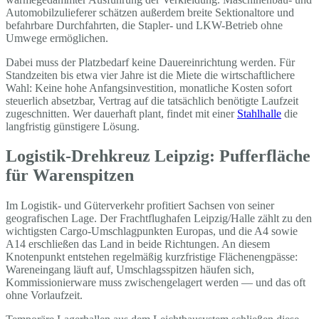
Automobilzulieferer schätzen außerdem breite Sektionaltore und
befahrbare Durchfahrten, die Stapler- und LKW-Betrieb ohne
Umwege ermöglichen.
Dabei muss der Platzbedarf keine Dauereinrichtung werden. Für
Standzeiten bis etwa vier Jahre ist die Miete die wirtschaftlichere
Wahl: Keine hohe Anfangsinvestition, monatliche Kosten sofort
steuerlich absetzbar, Vertrag auf die tatsächlich benötigte Laufzeit
zugeschnitten. Wer dauerhaft plant, findet mit einer
Stahlhalle
die
langfristig günstigere Lösung.
Logistik-Drehkreuz Leipzig: Pufferfläche
für Warenspitzen
Im Logistik- und Güterverkehr profitiert Sachsen von seiner
geografischen Lage. Der Frachtflughafen Leipzig/Halle zählt zu den
wichtigsten Cargo-Umschlagpunkten Europas, und die A4 sowie
A14 erschließen das Land in beide Richtungen. An diesem
Knotenpunkt entstehen regelmäßig kurzfristige Flächenengpässe:
Wareneingang läuft auf, Umschlagsspitzen häufen sich,
Kommissionierware muss zwischengelagert werden — und das oft
ohne Vorlaufzeit.