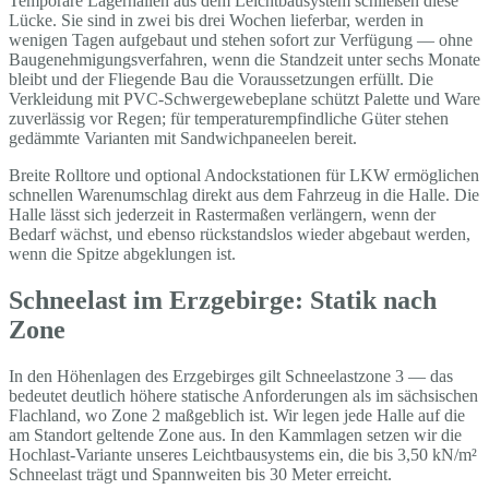
Temporäre Lagerhallen aus dem Leichtbausystem schließen diese
Lücke. Sie sind in zwei bis drei Wochen lieferbar, werden in
wenigen Tagen aufgebaut und stehen sofort zur Verfügung — ohne
Baugenehmigungsverfahren, wenn die Standzeit unter sechs Monate
bleibt und der Fliegende Bau die Voraussetzungen erfüllt. Die
Verkleidung mit PVC-Schwergewebeplane schützt Palette und Ware
zuverlässig vor Regen; für temperaturempfindliche Güter stehen
gedämmte Varianten mit Sandwichpaneelen bereit.
Breite Rolltore und optional Andockstationen für LKW ermöglichen
schnellen Warenumschlag direkt aus dem Fahrzeug in die Halle. Die
Halle lässt sich jederzeit in Rastermaßen verlängern, wenn der
Bedarf wächst, und ebenso rückstandslos wieder abgebaut werden,
wenn die Spitze abgeklungen ist.
Schneelast im Erzgebirge: Statik nach
Zone
In den Höhenlagen des Erzgebirges gilt Schneelastzone 3 — das
bedeutet deutlich höhere statische Anforderungen als im sächsischen
Flachland, wo Zone 2 maßgeblich ist. Wir legen jede Halle auf die
am Standort geltende Zone aus. In den Kammlagen setzen wir die
Hochlast-Variante unseres Leichtbausystems ein, die bis 3,50 kN/m²
Schneelast trägt und Spannweiten bis 30 Meter erreicht.