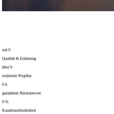
seit
0
Qualität & Erfahrung
über
0
realisierte Projekte
0
h
garantierte Rückantwort
0
%
Kundenzufriedenheit