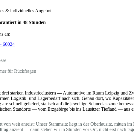
hes & individuelles Angebot
rantiert in 48 Stunden
ns an:
- 60024
esse
mer für Rückfragen
t drei starken Industrieclustern — Automotive im Raum Leipzig und 
en Logistik- und Lagerbedarf nach sich. Genau dort, wo Kapazitäten 
an: schnell geliefert, statisch auf die jeweilige Schneelastzone bemess
ischen Standorte — vom Erzgebirge bis ins Lausitzer Tiefland — aus e
ht von weit anreist: Unser Stammsitz liegt in der Oberlausitz, mitten
trag anzieht — dann stehen wir in Stunden vor Ort, nicht erst nach tag