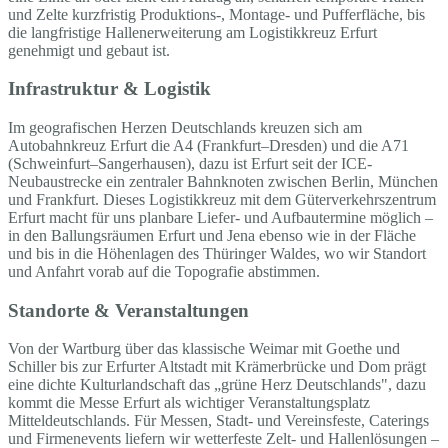
und Zelte kurzfristig Produktions-, Montage- und Pufferfläche, bis
die langfristige Hallenerweiterung am Logistikkreuz Erfurt
genehmigt und gebaut ist.
Infrastruktur & Logistik
Im geografischen Herzen Deutschlands kreuzen sich am
Autobahnkreuz Erfurt die A4 (Frankfurt–Dresden) und die A71
(Schweinfurt–Sangerhausen), dazu ist Erfurt seit der ICE-
Neubaustrecke ein zentraler Bahnknoten zwischen Berlin, München
und Frankfurt. Dieses Logistikkreuz mit dem Güterverkehrszentrum
Erfurt macht für uns planbare Liefer- und Aufbautermine möglich –
in den Ballungsräumen Erfurt und Jena ebenso wie in der Fläche
und bis in die Höhenlagen des Thüringer Waldes, wo wir Standort
und Anfahrt vorab auf die Topografie abstimmen.
Standorte & Veranstaltungen
Von der Wartburg über das klassische Weimar mit Goethe und
Schiller bis zur Erfurter Altstadt mit Krämerbrücke und Dom prägt
eine dichte Kulturlandschaft das „grüne Herz Deutschlands", dazu
kommt die Messe Erfurt als wichtiger Veranstaltungsplatz
Mitteldeutschlands. Für Messen, Stadt- und Vereinsfeste, Caterings
und Firmenevents liefern wir wetterfeste Zelt- und Hallenlösungen –