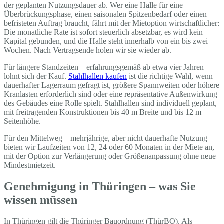
der geplanten Nutzungsdauer ab. Wer eine Halle für eine
Überbrückungsphase, einen saisonalen Spitzenbedarf oder einen
befristeten Auftrag braucht, fährt mit der Mietoption wirtschaftlicher:
Die monatliche Rate ist sofort steuerlich absetzbar, es wird kein
Kapital gebunden, und die Halle steht innerhalb von ein bis zwei
Wochen. Nach Vertragsende holen wir sie wieder ab.
Für längere Standzeiten – erfahrungsgemäß ab etwa vier Jahren –
lohnt sich der Kauf.
Stahlhallen kaufen
ist die richtige Wahl, wenn
dauerhafter Lagerraum gefragt ist, größere Spannweiten oder höhere
Kranlasten erforderlich sind oder eine repräsentative Außenwirkung
des Gebäudes eine Rolle spielt. Stahlhallen sind individuell geplant,
mit freitragenden Konstruktionen bis 40 m Breite und bis 12 m
Seitenhöhe.
Für den Mittelweg – mehrjährige, aber nicht dauerhafte Nutzung –
bieten wir Laufzeiten von 12, 24 oder 60 Monaten in der Miete an,
mit der Option zur Verlängerung oder Größenanpassung ohne neue
Mindestmietzeit.
Genehmigung in Thüringen – was Sie
wissen müssen
In Thüringen gilt die Thüringer Bauordnung (ThürBO). Als