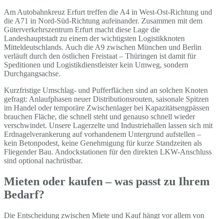
Am Autobahnkreuz Erfurt treffen die A4 in West-Ost-Richtung und
die A71 in Nord-Süd-Richtung aufeinander. Zusammen mit dem
Güterverkehrszentrum Erfurt macht diese Lage die
Landeshauptstadt zu einem der wichtigsten Logistikknoten
Mitteldeutschlands. Auch die A9 zwischen München und Berlin
verläuft durch den östlichen Freistaat – Thüringen ist damit für
Speditionen und Logistikdienstleister kein Umweg, sondern
Durchgangsachse.
Kurzfristige Umschlag- und Pufferflächen sind an solchen Knoten
gefragt: Anlaufphasen neuer Distributionsrouten, saisonale Spitzen
im Handel oder temporäre Zwischenlager bei Kapazitätsengpässen
brauchen Fläche, die schnell steht und genauso schnell wieder
verschwindet. Unsere Lagerzelte und Industriehallen lassen sich mit
Erdnagelverankerung auf vorhandenem Untergrund aufstellen –
kein Betonpodest, keine Genehmigung für kurze Standzeiten als
Fliegender Bau. Andockstationen für den direkten LKW-Anschluss
sind optional nachrüstbar.
Mieten oder kaufen – was passt zu Ihrem
Bedarf?
Die Entscheidung zwischen Miete und Kauf hängt vor allem von