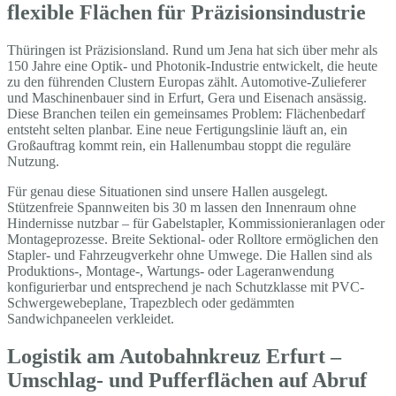
flexible Flächen für Präzisionsindustrie
Thüringen ist Präzisionsland. Rund um Jena hat sich über mehr als
150 Jahre eine Optik- und Photonik-Industrie entwickelt, die heute
zu den führenden Clustern Europas zählt. Automotive-Zulieferer
und Maschinenbauer sind in Erfurt, Gera und Eisenach ansässig.
Diese Branchen teilen ein gemeinsames Problem: Flächenbedarf
entsteht selten planbar. Eine neue Fertigungslinie läuft an, ein
Großauftrag kommt rein, ein Hallenumbau stoppt die reguläre
Nutzung.
Für genau diese Situationen sind unsere Hallen ausgelegt.
Stützenfreie Spannweiten bis 30 m lassen den Innenraum ohne
Hindernisse nutzbar – für Gabelstapler, Kommissionieranlagen oder
Montageprozesse. Breite Sektional- oder Rolltore ermöglichen den
Stapler- und Fahrzeugverkehr ohne Umwege. Die Hallen sind als
Produktions-, Montage-, Wartungs- oder Lageranwendung
konfigurierbar und entsprechend je nach Schutzklasse mit PVC-
Schwergewebeplane, Trapezblech oder gedämmten
Sandwichpaneelen verkleidet.
Logistik am Autobahnkreuz Erfurt –
Umschlag- und Pufferflächen auf Abruf