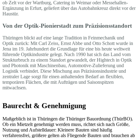
ob Zelt vor der Wartburg, Catering in Weimar oder Messehallen-
Ergänzung in Erfurt, geliefert über das Autobahnkreuz direkt vor der
Haustür.
Von der Optik-Pionierstadt zum Präzisionsstandort
Thüringen blickt auf eine lange Tradition in Feinmechanik und
Optik zurück: Mit Carl Zeiss, Ernst Abbe und Otto Schott wurde in
Jena im 19. Jahrhundert die Grundlage für eine bis heute weltweit
führende Optikindustrie gelegt. Nach 1990 hat sich das Land vom
Strukturbruch zu einem Standort gewandelt, der Hightech in Optik
und Photonik mit Maschinenbau, Automotive-Zulieferung und
Logistik verbindet. Diese Mischung aus Präzisionsindustrie und
zentraler Lage sorgt für einen anhaltenden Bedarf an flexiblen,
temporären Flächen, die mit Aufträgen und Saisonspitzen
mitwachsen.
Baurecht & Genehmigung
Maßgeblich ist in Thüringen die Thüringer Bauordnung (ThürBO).
Ob ein Mietzelt genehmigt werden muss, richtet sich nach Größe,
Nutzung und Aufstelldauer: Kleinere Bauten sind häufig
verfahrensfrei, größere gelten als Fliegende Bauten und brauchen ab