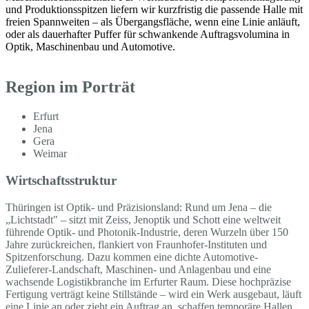
und Produktionsspitzen liefern wir kurzfristig die passende Halle mit
freien Spannweiten – als Übergangsfläche, wenn eine Linie anläuft,
oder als dauerhafter Puffer für schwankende Auftragsvolumina in
Optik, Maschinenbau und Automotive.
Region im Porträt
Erfurt
Jena
Gera
Weimar
Wirtschaftsstruktur
Thüringen ist Optik- und Präzisionsland: Rund um Jena – die
„Lichtstadt" – sitzt mit Zeiss, Jenoptik und Schott eine weltweit
führende Optik- und Photonik-Industrie, deren Wurzeln über 150
Jahre zurückreichen, flankiert von Fraunhofer-Instituten und
Spitzenforschung. Dazu kommen eine dichte Automotive-
Zulieferer-Landschaft, Maschinen- und Anlagenbau und eine
wachsende Logistikbranche im Erfurter Raum. Diese hochpräzise
Fertigung verträgt keine Stillstände – wird ein Werk ausgebaut, läuft
eine Linie an oder zieht ein Auftrag an, schaffen temporäre Hallen