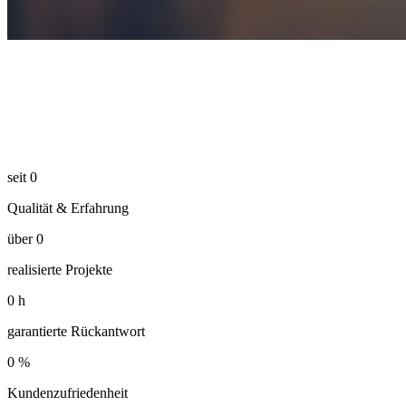
seit
0
Qualität & Erfahrung
über
0
realisierte Projekte
0
h
garantierte Rückantwort
0
%
Kundenzufriedenheit