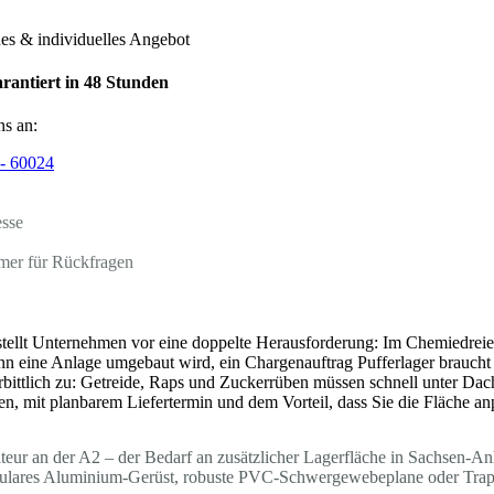
hes & individuelles Angebot
rantiert in 48 Stunden
ns an:
- 60024
esse
mer für Rückfragen
tellt Unternehmen vor eine doppelte Herausforderung: Im Chemiedreie
n eine Anlage umgebaut wird, ein Chargenauftrag Pufferlager braucht 
erbittlich zu: Getreide, Raps und Zuckerrüben müssen schnell unter Dach
n, mit planbarem Liefertermin und dem Vorteil, dass Sie die Fläche an
ur an der A2 – der Bedarf an zusätzlicher Lagerfläche in Sachsen-Anha
dulares Aluminium-Gerüst, robuste PVC-Schwergewebeplane oder Trapez