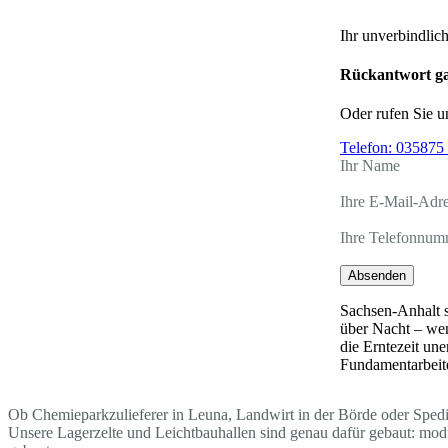
Ihr unverbindlic
Rückantwort ga
Oder rufen Sie u
Telefon:
035875 
Ihr Name
Ihre E-Mail-Adr
Ihre Telefonnum
Absenden
Sachsen-Anhalt s
über Nacht – wen
die Erntezeit un
Fundamentarbeite
Ob Chemieparkzulieferer in Leuna, Landwirt in der Börde oder Spedite
Unsere Lagerzelte und Leichtbauhallen sind genau dafür gebaut: mo