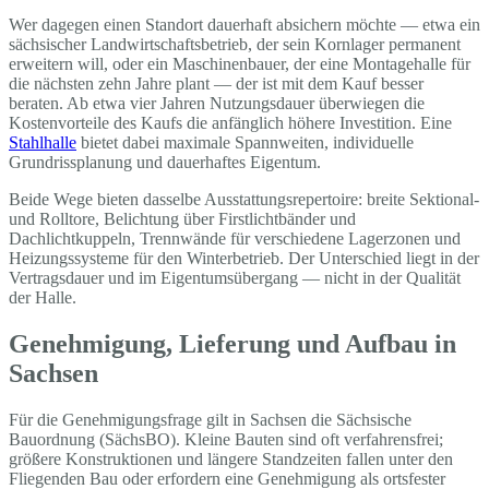
Wer dagegen einen Standort dauerhaft absichern möchte — etwa ein
sächsischer Landwirtschaftsbetrieb, der sein Kornlager permanent
erweitern will, oder ein Maschinenbauer, der eine Montagehalle für
die nächsten zehn Jahre plant — der ist mit dem Kauf besser
beraten. Ab etwa vier Jahren Nutzungsdauer überwiegen die
Kostenvorteile des Kaufs die anfänglich höhere Investition. Eine
Stahlhalle
bietet dabei maximale Spannweiten, individuelle
Grundrissplanung und dauerhaftes Eigentum.
Beide Wege bieten dasselbe Ausstattungsrepertoire: breite Sektional-
und Rolltore, Belichtung über Firstlichtbänder und
Dachlichtkuppeln, Trennwände für verschiedene Lagerzonen und
Heizungssysteme für den Winterbetrieb. Der Unterschied liegt in der
Vertragsdauer und im Eigentumsübergang — nicht in der Qualität
der Halle.
Genehmigung, Lieferung und Aufbau in
Sachsen
Für die Genehmigungsfrage gilt in Sachsen die Sächsische
Bauordnung (SächsBO). Kleine Bauten sind oft verfahrensfrei;
größere Konstruktionen und längere Standzeiten fallen unter den
Fliegenden Bau oder erfordern eine Genehmigung als ortsfester