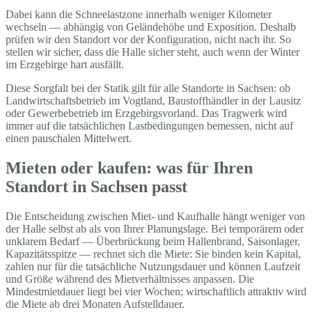
Dabei kann die Schneelastzone innerhalb weniger Kilometer
wechseln — abhängig von Geländehöhe und Exposition. Deshalb
prüfen wir den Standort vor der Konfiguration, nicht nach ihr. So
stellen wir sicher, dass die Halle sicher steht, auch wenn der Winter
im Erzgebirge hart ausfällt.
Diese Sorgfalt bei der Statik gilt für alle Standorte in Sachsen: ob
Landwirtschaftsbetrieb im Vogtland, Baustoffhändler in der Lausitz
oder Gewerbebetrieb im Erzgebirgsvorland. Das Tragwerk wird
immer auf die tatsächlichen Lastbedingungen bemessen, nicht auf
einen pauschalen Mittelwert.
Mieten oder kaufen: was für Ihren
Standort in Sachsen passt
Die Entscheidung zwischen Miet- und Kaufhalle hängt weniger von
der Halle selbst ab als von Ihrer Planungslage. Bei temporärem oder
unklarem Bedarf — Überbrückung beim Hallenbrand, Saisonlager,
Kapazitätsspitze — rechnet sich die Miete: Sie binden kein Kapital,
zahlen nur für die tatsächliche Nutzungsdauer und können Laufzeit
und Größe während des Mietverhältnisses anpassen. Die
Mindestmietdauer liegt bei vier Wochen; wirtschaftlich attraktiv wird
die Miete ab drei Monaten Aufstelldauer.