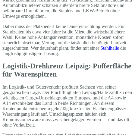
Automobilzulieferer schätzen außerdem breite Sektionaltore und
befahrbare Durchfahrten, die Stapler- und LKW-Betrieb ohne
Umwege ermöglichen.
Dabei muss der Platzbedarf keine Dauereinrichtung werden. Für
Standzeiten bis etwa vier Jahre ist die Miete die wirtschaftlichere
Wahl: Keine hohe Anfangsinvestition, monatliche Kosten sofort
steuerlich absetzbar, Vertrag auf die tatsächlich benötigte Laufzeit
zugeschnitten. Wer dauerhaft plant, findet mit einer
Stahlhalle
die
langfristig günstigere Lösung.
Logistik-Drehkreuz Leipzig: Pufferfläche
für Warenspitzen
Im Logistik- und Güterverkehr profitiert Sachsen von seiner
geografischen Lage. Der Frachtflughafen Leipzig/Halle zählt zu den
wichtigsten Cargo-Umschlagpunkten Europas, und die A4 sowie
A14 erschließen das Land in beide Richtungen. An diesem
Knotenpunkt entstehen regelmäßig kurzfristige Flächenengpässe:
Wareneingang läuft auf, Umschlagsspitzen häufen sich,
Kommissionierware muss zwischengelagert werden — und das oft
ohne Vorlaufzeit.