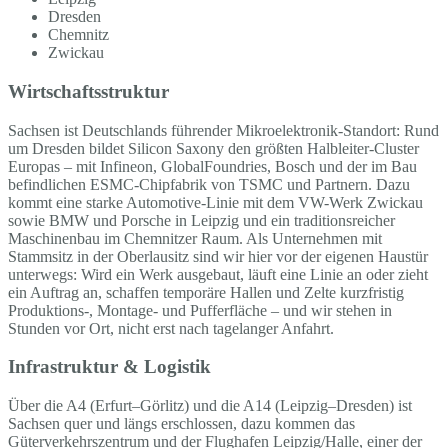
Dresden
Chemnitz
Zwickau
Wirtschaftsstruktur
Sachsen ist Deutschlands führender Mikroelektronik-Standort: Rund
um Dresden bildet Silicon Saxony den größten Halbleiter-Cluster
Europas – mit Infineon, GlobalFoundries, Bosch und der im Bau
befindlichen ESMC-Chipfabrik von TSMC und Partnern. Dazu
kommt eine starke Automotive-Linie mit dem VW-Werk Zwickau
sowie BMW und Porsche in Leipzig und ein traditionsreicher
Maschinenbau im Chemnitzer Raum. Als Unternehmen mit
Stammsitz in der Oberlausitz sind wir hier vor der eigenen Haustür
unterwegs: Wird ein Werk ausgebaut, läuft eine Linie an oder zieht
ein Auftrag an, schaffen temporäre Hallen und Zelte kurzfristig
Produktions-, Montage- und Pufferfläche – und wir stehen in
Stunden vor Ort, nicht erst nach tagelanger Anfahrt.
Infrastruktur & Logistik
Über die A4 (Erfurt–Görlitz) und die A14 (Leipzig–Dresden) ist
Sachsen quer und längs erschlossen, dazu kommen das
Güterverkehrszentrum und der Flughafen Leipzig/Halle, einer der