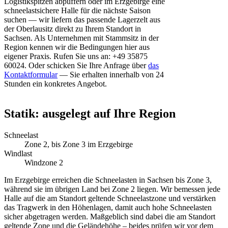
Logistikspitzen abpuffern oder im Erzgebirge eine
schneelastsichere Halle für die nächste Saison
suchen — wir liefern das passende Lagerzelt aus
der Oberlausitz direkt zu Ihrem Standort in
Sachsen. Als Unternehmen mit Stammsitz in der
Region kennen wir die Bedingungen hier aus
eigener Praxis. Rufen Sie uns an: +49 35875
60024. Oder schicken Sie Ihre Anfrage über
das
Kontaktformular
— Sie erhalten innerhalb von 24
Stunden ein konkretes Angebot.
Statik: ausgelegt auf Ihre Region
Schneelast
Zone 2, bis Zone 3 im Erzgebirge
Windlast
Windzone 2
Im Erzgebirge erreichen die Schneelasten in Sachsen bis Zone 3,
während sie im übrigen Land bei Zone 2 liegen. Wir bemessen jede
Halle auf die am Standort geltende Schneelastzone und verstärken
das Tragwerk in den Höhenlagen, damit auch hohe Schneelasten
sicher abgetragen werden. Maßgeblich sind dabei die am Standort
geltende Zone und die Geländehöhe – beides prüfen wir vor dem