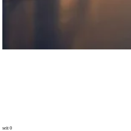
seit
0