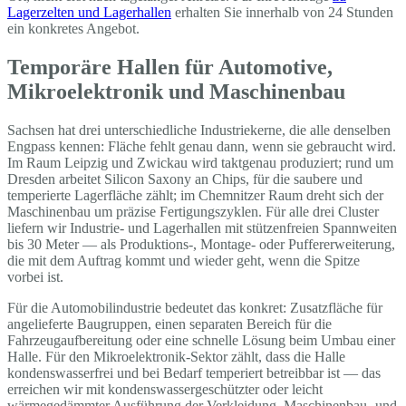
Lagerzelten und Lagerhallen
erhalten Sie innerhalb von 24 Stunden
ein konkretes Angebot.
Temporäre Hallen für Automotive,
Mikroelektronik und Maschinenbau
Sachsen hat drei unterschiedliche Industriekerne, die alle denselben
Engpass kennen: Fläche fehlt genau dann, wenn sie gebraucht wird.
Im Raum Leipzig und Zwickau wird taktgenau produziert; rund um
Dresden arbeitet Silicon Saxony an Chips, für die saubere und
temperierte Lagerfläche zählt; im Chemnitzer Raum dreht sich der
Maschinenbau um präzise Fertigungszyklen. Für alle drei Cluster
liefern wir Industrie- und Lagerhallen mit stützenfreien Spannweiten
bis 30 Meter — als Produktions-, Montage- oder Puffererweiterung,
die mit dem Auftrag kommt und wieder geht, wenn die Spitze
vorbei ist.
Für die Automobilindustrie bedeutet das konkret: Zusatzfläche für
angelieferte Baugruppen, einen separaten Bereich für die
Fahrzeugaufbereitung oder eine schnelle Lösung beim Umbau einer
Halle. Für den Mikroelektronik-Sektor zählt, dass die Halle
kondenswasserfrei und bei Bedarf temperiert betreibbar ist — das
erreichen wir mit kondenswassergeschützter oder leicht
wärmegedämmter Ausführung der Verkleidung. Maschinenbau- und