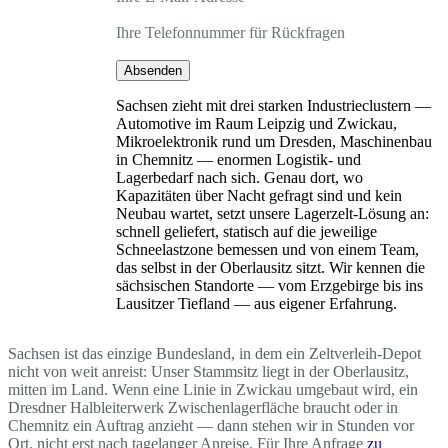
Ihre Telefonnummer für Rückfragen
Absenden
Sachsen zieht mit drei starken Industrieclustern —
Automotive im Raum Leipzig und Zwickau,
Mikroelektronik rund um Dresden, Maschinenbau
in Chemnitz — enormen Logistik- und
Lagerbedarf nach sich. Genau dort, wo
Kapazitäten über Nacht gefragt sind und kein
Neubau wartet, setzt unsere Lagerzelt-Lösung an:
schnell geliefert, statisch auf die jeweilige
Schneelastzone bemessen und von einem Team,
das selbst in der Oberlausitz sitzt. Wir kennen die
sächsischen Standorte — vom Erzgebirge bis ins
Lausitzer Tiefland — aus eigener Erfahrung.
Sachsen ist das einzige Bundesland, in dem ein Zeltverleih-Depot
nicht von weit anreist: Unser Stammsitz liegt in der Oberlausitz,
mitten im Land. Wenn eine Linie in Zwickau umgebaut wird, ein
Dresdner Halbleiterwerk Zwischenlagerfläche braucht oder in
Chemnitz ein Auftrag anzieht — dann stehen wir in Stunden vor
Ort, nicht erst nach tagelanger Anreise. Für Ihre Anfrage
zu