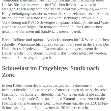
Temporäre Lagerhallen aus dem Leichtbausystem schließen diese
Lücke. Sie sind in zwei bis drei Wochen lieferbar, werden in
wenigen Tagen aufgebaut und stehen sofort zur Verfügung — ohne
Baugenehmigungsverfahren, wenn die Standzeit unter sechs Monate
bleibt und der Fliegende Bau die Voraussetzungen erfüllt. Die
Verkleidung mit PVC-Schwergewebeplane schützt Palette und Ware
zuverlässig vor Regen; für temperaturempfindliche Güter stehen
gedämmte Varianten mit Sandwichpaneelen bereit.
Breite Rolltore und optional Andockstationen für LKW ermöglichen
schnellen Warenumschlag direkt aus dem Fahrzeug in die Halle. Die
Halle lässt sich jederzeit in Rastermaßen verlängern, wenn der
Bedarf wächst, und ebenso rückstandslos wieder abgebaut werden,
wenn die Spitze abgeklungen ist.
Schneelast im Erzgebirge: Statik nach
Zone
In den Höhenlagen des Erzgebirges gilt Schneelastzone 3 — das
bedeutet deutlich höhere statische Anforderungen als im sächsischen
Flachland, wo Zone 2 maßgeblich ist. Wir legen jede Halle auf die
am Standort geltende Zone aus. In den Kammlagen setzen wir die
Hochlast-Variante unseres Leichtbausystems ein, die bis 3,50 kN/m²
Schneelast trägt und Spannweiten bis 30 Meter erreicht.