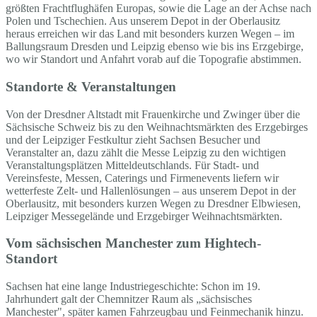
größten Frachtflughäfen Europas, sowie die Lage an der Achse nach
Polen und Tschechien. Aus unserem Depot in der Oberlausitz
heraus erreichen wir das Land mit besonders kurzen Wegen – im
Ballungsraum Dresden und Leipzig ebenso wie bis ins Erzgebirge,
wo wir Standort und Anfahrt vorab auf die Topografie abstimmen.
Standorte & Veranstaltungen
Von der Dresdner Altstadt mit Frauenkirche und Zwinger über die
Sächsische Schweiz bis zu den Weihnachtsmärkten des Erzgebirges
und der Leipziger Festkultur zieht Sachsen Besucher und
Veranstalter an, dazu zählt die Messe Leipzig zu den wichtigen
Veranstaltungsplätzen Mitteldeutschlands. Für Stadt- und
Vereinsfeste, Messen, Caterings und Firmenevents liefern wir
wetterfeste Zelt- und Hallenlösungen – aus unserem Depot in der
Oberlausitz, mit besonders kurzen Wegen zu Dresdner Elbwiesen,
Leipziger Messegelände und Erzgebirger Weihnachtsmärkten.
Vom sächsischen Manchester zum Hightech-
Standort
Sachsen hat eine lange Industriegeschichte: Schon im 19.
Jahrhundert galt der Chemnitzer Raum als „sächsisches
Manchester", später kamen Fahrzeugbau und Feinmechanik hinzu.