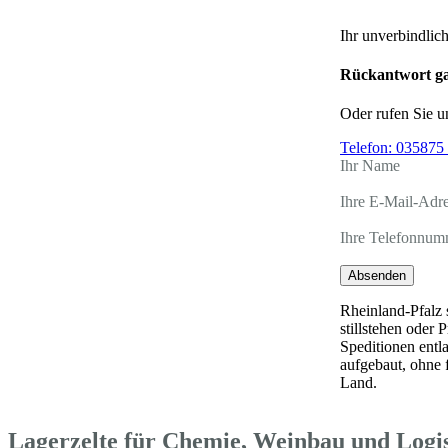
Ihr unverbindlic
Rückantwort ga
Oder rufen Sie u
Telefon:
035875 
Ihr Name
Ihre E-Mail-Adr
Ihre Telefonnum
Absenden
Rheinland-Pfalz 
stillstehen oder
Speditionen entl
aufgebaut, ohne 
Land.
Lagerzelte für Chemie, Weinbau und Logis