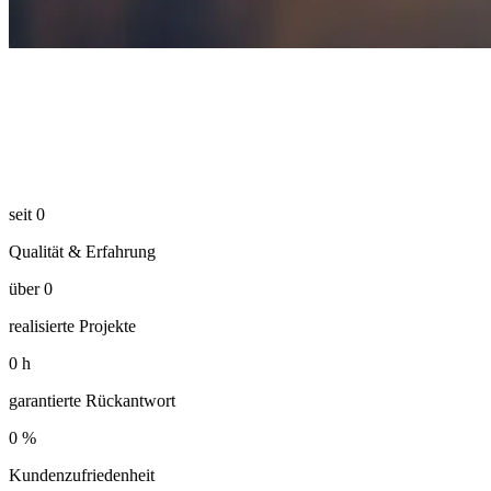
seit
0
Qualität & Erfahrung
über
0
realisierte Projekte
0
h
garantierte Rückantwort
0
%
Kundenzufriedenheit