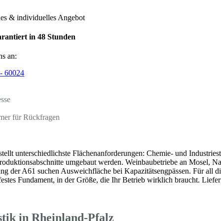
hes & individuelles Angebot
rantiert in 48 Stunden
ns an:
- 60024
esse
mer für Rückfragen
stellt unterschiedlichste Flächenanforderungen: Chemie- und Industrie
 Produktionsabschnitte umgebaut werden. Weinbaubetriebe an Mosel, Nah
ang der A61 suchen Ausweichfläche bei Kapazitätsengpässen. Für all die
festes Fundament, in der Größe, die Ihr Betrieb wirklich braucht. Lief
tik in Rheinland-Pfalz