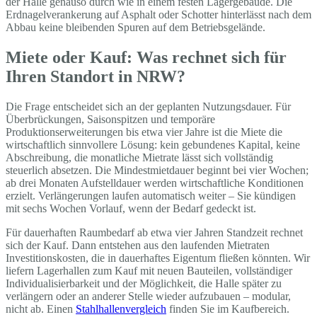
der Halle genauso durch wie in einem festen Lagergebäude. Die
Erdnagelverankerung auf Asphalt oder Schotter hinterlässt nach dem
Abbau keine bleibenden Spuren auf dem Betriebsgelände.
Miete oder Kauf: Was rechnet sich für
Ihren Standort in NRW?
Die Frage entscheidet sich an der geplanten Nutzungsdauer. Für
Überbrückungen, Saisonspitzen und temporäre
Produktionserweiterungen bis etwa vier Jahre ist die Miete die
wirtschaftlich sinnvollere Lösung: kein gebundenes Kapital, keine
Abschreibung, die monatliche Mietrate lässt sich vollständig
steuerlich absetzen. Die Mindestmietdauer beginnt bei vier Wochen;
ab drei Monaten Aufstelldauer werden wirtschaftliche Konditionen
erzielt. Verlängerungen laufen automatisch weiter – Sie kündigen
mit sechs Wochen Vorlauf, wenn der Bedarf gedeckt ist.
Für dauerhaften Raumbedarf ab etwa vier Jahren Standzeit rechnet
sich der Kauf. Dann entstehen aus den laufenden Mietraten
Investitionskosten, die in dauerhaftes Eigentum fließen könnten. Wir
liefern Lagerhallen zum Kauf mit neuen Bauteilen, vollständiger
Individualisierbarkeit und der Möglichkeit, die Halle später zu
verlängern oder an anderer Stelle wieder aufzubauen – modular,
nicht ab. Einen
Stahlhallenvergleich
finden Sie im Kaufbereich.