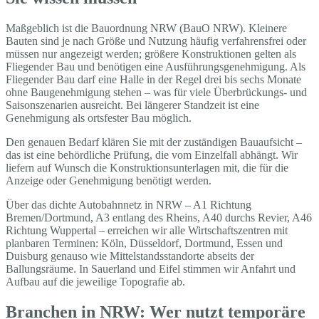
Maßgeblich ist die Bauordnung NRW (BauO NRW). Kleinere
Bauten sind je nach Größe und Nutzung häufig verfahrensfrei oder
müssen nur angezeigt werden; größere Konstruktionen gelten als
Fliegender Bau und benötigen eine Ausführungsgenehmigung. Als
Fliegender Bau darf eine Halle in der Regel drei bis sechs Monate
ohne Baugenehmigung stehen – was für viele Überbrückungs- und
Saisonszenarien ausreicht. Bei längerer Standzeit ist eine
Genehmigung als ortsfester Bau möglich.
Den genauen Bedarf klären Sie mit der zuständigen Bauaufsicht –
das ist eine behördliche Prüfung, die vom Einzelfall abhängt. Wir
liefern auf Wunsch die Konstruktionsunterlagen mit, die für die
Anzeige oder Genehmigung benötigt werden.
Über das dichte Autobahnnetz in NRW – A1 Richtung
Bremen/Dortmund, A3 entlang des Rheins, A40 durchs Revier, A46
Richtung Wuppertal – erreichen wir alle Wirtschaftszentren mit
planbaren Terminen: Köln, Düsseldorf, Dortmund, Essen und
Duisburg genauso wie Mittelstandsstandorte abseits der
Ballungsräume. In Sauerland und Eifel stimmen wir Anfahrt und
Aufbau auf die jeweilige Topografie ab.
Branchen in NRW: Wer nutzt temporäre