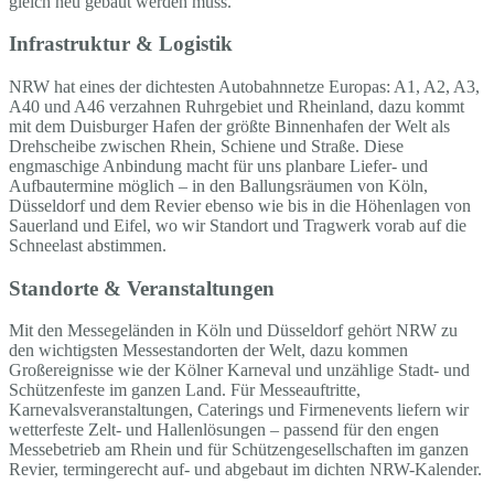
gleich neu gebaut werden muss.
Infrastruktur & Logistik
NRW hat eines der dichtesten Autobahnnetze Europas: A1, A2, A3,
A40 und A46 verzahnen Ruhrgebiet und Rheinland, dazu kommt
mit dem Duisburger Hafen der größte Binnenhafen der Welt als
Drehscheibe zwischen Rhein, Schiene und Straße. Diese
engmaschige Anbindung macht für uns planbare Liefer- und
Aufbautermine möglich – in den Ballungsräumen von Köln,
Düsseldorf und dem Revier ebenso wie bis in die Höhenlagen von
Sauerland und Eifel, wo wir Standort und Tragwerk vorab auf die
Schneelast abstimmen.
Standorte & Veranstaltungen
Mit den Messegeländen in Köln und Düsseldorf gehört NRW zu
den wichtigsten Messestandorten der Welt, dazu kommen
Großereignisse wie der Kölner Karneval und unzählige Stadt- und
Schützenfeste im ganzen Land. Für Messeauftritte,
Karnevalsveranstaltungen, Caterings und Firmenevents liefern wir
wetterfeste Zelt- und Hallenlösungen – passend für den engen
Messebetrieb am Rhein und für Schützengesellschaften im ganzen
Revier, termingerecht auf- und abgebaut im dichten NRW-Kalender.