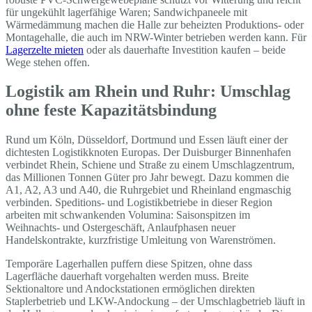
für ungekühlt lagerfähige Waren; Sandwichpaneele mit
Wärmedämmung machen die Halle zur beheizten Produktions- oder
Montagehalle, die auch im NRW-Winter betrieben werden kann. Für
Lagerzelte mieten
oder als dauerhafte Investition kaufen – beide
Wege stehen offen.
Logistik am Rhein und Ruhr: Umschlag
ohne feste Kapazitätsbindung
Rund um Köln, Düsseldorf, Dortmund und Essen läuft einer der
dichtesten Logistikknoten Europas. Der Duisburger Binnenhafen
verbindet Rhein, Schiene und Straße zu einem Umschlagzentrum,
das Millionen Tonnen Güter pro Jahr bewegt. Dazu kommen die
A1, A2, A3 und A40, die Ruhrgebiet und Rheinland engmaschig
verbinden. Speditions- und Logistikbetriebe in dieser Region
arbeiten mit schwankenden Volumina: Saisonspitzen im
Weihnachts- und Ostergeschäft, Anlaufphasen neuer
Handelskontrakte, kurzfristige Umleitung von Warenströmen.
Temporäre Lagerhallen puffern diese Spitzen, ohne dass
Lagerfläche dauerhaft vorgehalten werden muss. Breite
Sektionaltore und Andockstationen ermöglichen direkten
Staplerbetrieb und LKW-Andockung – der Umschlagbetrieb läuft in