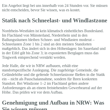
Ein Angebot liegt bei uns innerhalb von 24 Stunden vor. Sie müssen
nicht entscheiden, bevor Sie wissen, was es kostet.
Statik nach Schneelast- und Windlastzone
Nordrhein-Westfalen ist kein klimatisch einheitliches Bundesland.
Im Flachland von Münsterland, Niederrhein und in den
Ballungsräumen bleiben Schnee- und Windlasten moderat –
Schneelasten Zone 1 bis 2 sind an den meisten Standorten
maßgeblich. Das ändert sich in den Höhenlagen: Im Sauerland und
in der Eifel gilt bis Zone 3; in exponierten Berglagen muss das
Tragwerk entsprechend verstärkt werden.
Jede Halle, die wir in NRW aufbauen, erhält eine
standortspezifische Auslegung. Die zugehörige Gemeinde, die
Geländehöhe und die geltende Schneelastzone fließen in die Statik
ein – nicht als Pauschalannahme, sondern für Ihren konkreten
Standort. Bei Windzone 1–2 im Flachland gelten andere
Anforderungen als an einem freistehenden Gewerbeareal auf der
Höhe. Das prüfen wir vor dem Aufbau.
Genehmigung und Aufbau in NRW: Was
Sie wissen müssen