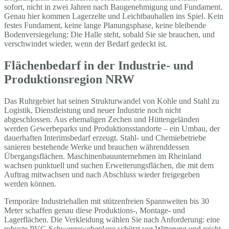
sofort, nicht in zwei Jahren nach Baugenehmigung und Fundament.
Genau hier kommen Lagerzelte und Leichtbauhallen ins Spiel. Kein
festes Fundament, keine lange Planungsphase, keine bleibende
Bodenversiegelung: Die Halle steht, sobald Sie sie brauchen, und
verschwindet wieder, wenn der Bedarf gedeckt ist.
Flächenbedarf in der Industrie- und
Produktionsregion NRW
Das Ruhrgebiet hat seinen Strukturwandel von Kohle und Stahl zu
Logistik, Dienstleistung und neuer Industrie noch nicht
abgeschlossen. Aus ehemaligen Zechen und Hüttengeländen
werden Gewerbeparks und Produktionsstandorte – ein Umbau, der
dauerhaften Interimsbedarf erzeugt. Stahl- und Chemiebetriebe
sanieren bestehende Werke und brauchen währenddessen
Übergangsflächen. Maschinenbauunternehmen im Rheinland
wachsen punktuell und suchen Erweiterungsflächen, die mit dem
Auftrag mitwachsen und nach Abschluss wieder freigegeben
werden können.
Temporäre Industriehallen mit stützenfreien Spannweiten bis 30
Meter schaffen genau diese Produktions-, Montage- und
Lagerflächen. Die Verkleidung wählen Sie nach Anforderung: eine
robuste PVC-Schwergewebeplane schützt vor Witterung und reicht