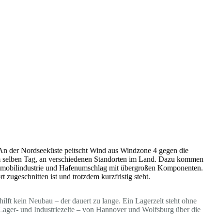
 An der Nordseeküste peitscht Wind aus Windzone 4 gegen die
m selben Tag, an verschiedenen Standorten im Land. Dazu kommen
tomobilindustrie und Hafenumschlag mit übergroßen Komponenten.
t zugeschnitten ist und trotzdem kurzfristig steht.
ilft kein Neubau – der dauert zu lange. Ein Lagerzelt steht ohne
e Lager- und Industriezelte – von Hannover und Wolfsburg über die