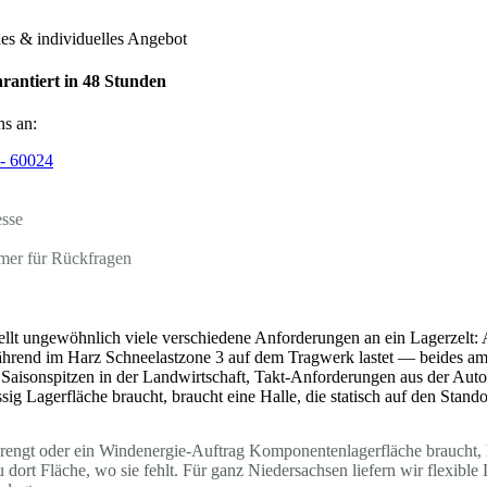
hes & individuelles Angebot
rantiert in 48 Stunden
ns an:
- 60024
esse
mer für Rückfragen
ellt ungewöhnlich viele verschiedene Anforderungen an ein Lagerzelt:
ährend im Harz Schneelastzone 3 auf dem Tragwerk lastet — beides a
 Saisonspitzen in der Landwirtschaft, Takt-Anforderungen aus der Au
sig Lagerfläche braucht, braucht eine Halle, die statisch auf den Standor
sprengt oder ein Windenergie-Auftrag Komponentenlagerfläche braucht, h
dort Fläche, wo sie fehlt. Für ganz Niedersachsen liefern wir flexibl