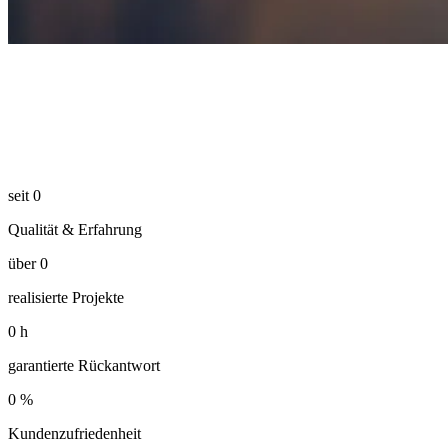
seit
0
Qualität & Erfahrung
über
0
realisierte Projekte
0
h
garantierte Rückantwort
0
%
Kundenzufriedenheit