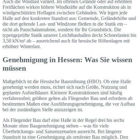
Auch die Windlast variiert. Im offenen Gelände oder auf erhöhten
Freiflächen wirken höhere Windkräfte auf die Konstruktion als in
windgeschützten Hoflagen zwischen Gebäuden. Wir legen jede
Halle auf den konkreten Standort aus: Gemeinde, Geländehöhe und
die dort geltende Last- und Windzone fließen in die Statik ein –
nicht als Pauschalannahme, sondern für Ihr Grundstück. Die
typengeprüfte Statik unserer Leichtbauhallen deckt Schneelasten bis
3,50 kN/m² ab – ausreichend auch für hessische Höhenlagen mit
erhöhter Winterlast.
Genehmigung in Hessen: Was Sie wissen
müssen
Maßgeblich ist die Hessische Bauordnung (HBO). Ob eine Halle
genehmigt werden muss, richtet sich nach Größe, Nutzung und
geplanter Aufstelldauer. Kleinere Konstruktionen sind häufig
verfahrensfrei; größere gelten als Fliegender Bau und erfordern ab
bestimmten Maßen eine Ausführungsgenehmigung, die vor Aufbau
bei der zuständigen Stelle anzuzeigen ist.
Als Fliegender Bau darf eine Halle in der Regel drei bis sechs
Monate ohne Baugenehmigung stehen – was für viele
Überbrückungs- und Saisonszenarien ausreicht. Bei längerer
Standzeit ist eine Genehmigung als ortsfester Bau möglich. Den