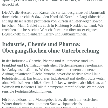
gedeckt ist.
Die A7, die Hessen von Kassel bis zur Landesgrenze bei Darmstadt
durchzieht, erschließt dazu den Nordsüd-Korridor: Logistikbetriebe
entlang dieser Achse profitieren von kurzen Anlieferwegen sowohl
ins Rhein-Main-Gebiet als auch in Richtung Norddeutschland. Wir
erreichen alle hessischen Wirtschaftszentren über unser eigenes
Logistiknetz mit planbaren Liefer- und Aufbauterminen.
Industrie, Chemie und Pharma:
Übergangsflächen ohne Unterbrechung
In der Industrie – Chemie, Pharma und Automotive rund um
Frankfurt und Darmstadt – entstehen Flächenengpässe regelmäßig:
bei Anlagenstillständen, Werksumbauten oder wenn ein neuer
Auftrag anlaufende Fläche braucht, bevor die nächste feste Halle
fertiggestellt ist. Ein temporäres Industriezelt mit großen Stützweiten
ohne Mittelstützen schließt diese Lücke: wetterfest, abschließbar, auf
Wunsch mit isolierter Hülle für temperaturempfindliche Waren oder
sensible Fertigungsbedingungen.
Für Produktions- und Montagebetriebe, die auch im hessischen
Winter durcharbeiten, kommen Sandwichpaneele als