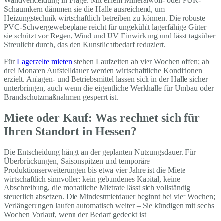
Wandverkleidung in Frage. Mit einem Mineralwoll- oder PUR-
Schaumkern dämmen sie die Halle ausreichend, um
Heizungstechnik wirtschaftlich betreiben zu können. Die robuste
PVC-Schwergewebeplane reicht für ungekühlt lagerfähige Güter –
sie schützt vor Regen, Wind und UV-Einwirkung und lässt tagsüber
Streulicht durch, das den Kunstlichtbedarf reduziert.
Für
Lagerzelte mieten
stehen Laufzeiten ab vier Wochen offen; ab
drei Monaten Aufstelldauer werden wirtschaftliche Konditionen
erzielt. Anlagen- und Betriebsmittel lassen sich in der Halle sicher
unterbringen, auch wenn die eigentliche Werkhalle für Umbau oder
Brandschutzmaßnahmen gesperrt ist.
Miete oder Kauf: Was rechnet sich für
Ihren Standort in Hessen?
Die Entscheidung hängt an der geplanten Nutzungsdauer. Für
Überbrückungen, Saisonspitzen und temporäre
Produktionserweiterungen bis etwa vier Jahre ist die Miete
wirtschaftlich sinnvoller: kein gebundenes Kapital, keine
Abschreibung, die monatliche Mietrate lässt sich vollständig
steuerlich absetzen. Die Mindestmietdauer beginnt bei vier Wochen;
Verlängerungen laufen automatisch weiter – Sie kündigen mit sechs
Wochen Vorlauf, wenn der Bedarf gedeckt ist.