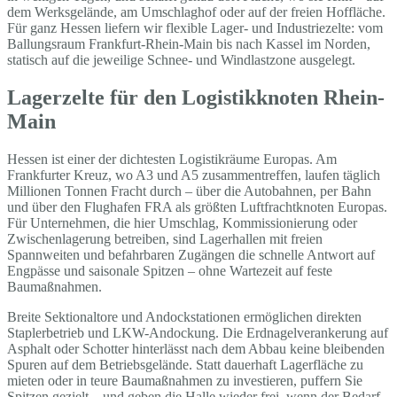
dem Werksgelände, am Umschlaghof oder auf der freien Hoffläche.
Für ganz Hessen liefern wir flexible Lager- und Industriezelte: vom
Ballungsraum Frankfurt-Rhein-Main bis nach Kassel im Norden,
statisch auf die jeweilige Schnee- und Windlastzone ausgelegt.
Lagerzelte für den Logistikknoten Rhein-
Main
Hessen ist einer der dichtesten Logistikräume Europas. Am
Frankfurter Kreuz, wo A3 und A5 zusammentreffen, laufen täglich
Millionen Tonnen Fracht durch – über die Autobahnen, per Bahn
und über den Flughafen FRA als größten Luftfrachtknoten Europas.
Für Unternehmen, die hier Umschlag, Kommissionierung oder
Zwischenlagerung betreiben, sind Lagerhallen mit freien
Spannweiten und befahrbaren Zugängen die schnelle Antwort auf
Engpässe und saisonale Spitzen – ohne Wartezeit auf feste
Baumaßnahmen.
Breite Sektionaltore und Andockstationen ermöglichen direkten
Staplerbetrieb und LKW-Andockung. Die Erdnagelverankerung auf
Asphalt oder Schotter hinterlässt nach dem Abbau keine bleibenden
Spuren auf dem Betriebsgelände. Statt dauerhaft Lagerfläche zu
mieten oder in teure Baumaßnahmen zu investieren, puffern Sie
Spitzen gezielt – und geben die Halle wieder frei, wenn der Bedarf