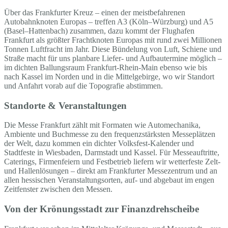
Über das Frankfurter Kreuz – einen der meistbefahrenen
Autobahnknoten Europas – treffen A3 (Köln–Würzburg) und A5
(Basel–Hattenbach) zusammen, dazu kommt der Flughafen
Frankfurt als größter Frachtknoten Europas mit rund zwei Millionen
Tonnen Luftfracht im Jahr. Diese Bündelung von Luft, Schiene und
Straße macht für uns planbare Liefer- und Aufbautermine möglich –
im dichten Ballungsraum Frankfurt-Rhein-Main ebenso wie bis
nach Kassel im Norden und in die Mittelgebirge, wo wir Standort
und Anfahrt vorab auf die Topografie abstimmen.
Standorte & Veranstaltungen
Die Messe Frankfurt zählt mit Formaten wie Automechanika,
Ambiente und Buchmesse zu den frequenzstärksten Messeplätzen
der Welt, dazu kommen ein dichter Volksfest-Kalender und
Stadtfeste in Wiesbaden, Darmstadt und Kassel. Für Messeauftritte,
Caterings, Firmenfeiern und Festbetrieb liefern wir wetterfeste Zelt-
und Hallenlösungen – direkt am Frankfurter Messezentrum und an
allen hessischen Veranstaltungsorten, auf- und abgebaut im engen
Zeitfenster zwischen den Messen.
Von der Krönungsstadt zur Finanzdrehscheibe