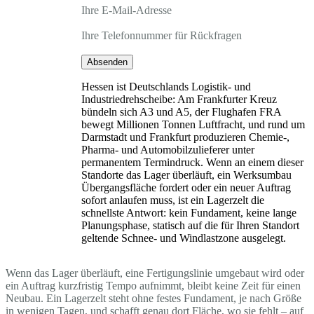
Ihre E-Mail-Adresse
Ihre Telefonnummer für Rückfragen
Absenden
Hessen ist Deutschlands Logistik- und
Industriedrehscheibe: Am Frankfurter Kreuz
bündeln sich A3 und A5, der Flughafen FRA
bewegt Millionen Tonnen Luftfracht, und rund um
Darmstadt und Frankfurt produzieren Chemie-,
Pharma- und Automobilzulieferer unter
permanentem Termindruck. Wenn an einem dieser
Standorte das Lager überläuft, ein Werksumbau
Übergangsfläche fordert oder ein neuer Auftrag
sofort anlaufen muss, ist ein Lagerzelt die
schnellste Antwort: kein Fundament, keine lange
Planungsphase, statisch auf die für Ihren Standort
geltende Schnee- und Windlastzone ausgelegt.
Wenn das Lager überläuft, eine Fertigungslinie umgebaut wird oder
ein Auftrag kurzfristig Tempo aufnimmt, bleibt keine Zeit für einen
Neubau. Ein Lagerzelt steht ohne festes Fundament, je nach Größe
in wenigen Tagen, und schafft genau dort Fläche, wo sie fehlt – auf