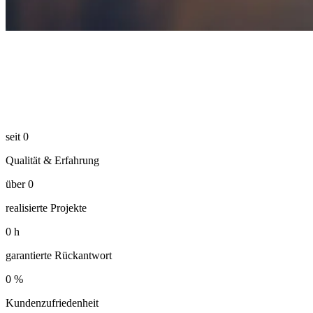
seit
0
Qualität & Erfahrung
über
0
realisierte Projekte
0
h
garantierte Rückantwort
0
%
Kundenzufriedenheit