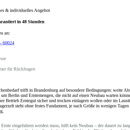
hes & individuelles Angebot
rantiert in 48 Stunden
ns an:
- 60024
esse
mer für Rückfragen
ächenbedarf trifft in Brandenburg auf besondere Bedingungen: weite A
 um Berlin und Erntemengen, die nicht auf einen Neubau warten könne
her Betrieb Erntegut sicher und trocken einlagern wollen oder im Lausit
agerzelt steht ohne festes Fundament, je nach Größe in wenigen Tagen m
g.
e Ernte eingefahren werden muss, hilft kein Neubau – der dauert zu lan