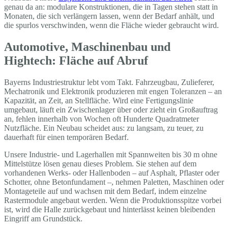
genau da an: modulare Konstruktionen, die in Tagen stehen statt in
Monaten, die sich verlängern lassen, wenn der Bedarf anhält, und
die spurlos verschwinden, wenn die Fläche wieder gebraucht wird.
Automotive, Maschinenbau und
Hightech: Fläche auf Abruf
Bayerns Industriestruktur lebt vom Takt. Fahrzeugbau, Zulieferer,
Mechatronik und Elektronik produzieren mit engen Toleranzen – an
Kapazität, an Zeit, an Stellfläche. Wird eine Fertigungslinie
umgebaut, läuft ein Zwischenlager über oder zieht ein Großauftrag
an, fehlen innerhalb von Wochen oft Hunderte Quadratmeter
Nutzfläche. Ein Neubau scheidet aus: zu langsam, zu teuer, zu
dauerhaft für einen temporären Bedarf.
Unsere Industrie- und Lagerhallen mit Spannweiten bis 30 m ohne
Mittelstütze lösen genau dieses Problem. Sie stehen auf dem
vorhandenen Werks- oder Hallenboden – auf Asphalt, Pflaster oder
Schotter, ohne Betonfundament –, nehmen Paletten, Maschinen oder
Montageteile auf und wachsen mit dem Bedarf, indem einzelne
Rastermodule angebaut werden. Wenn die Produktionsspitze vorbei
ist, wird die Halle zurückgebaut und hinterlässt keinen bleibenden
Eingriff am Grundstück.