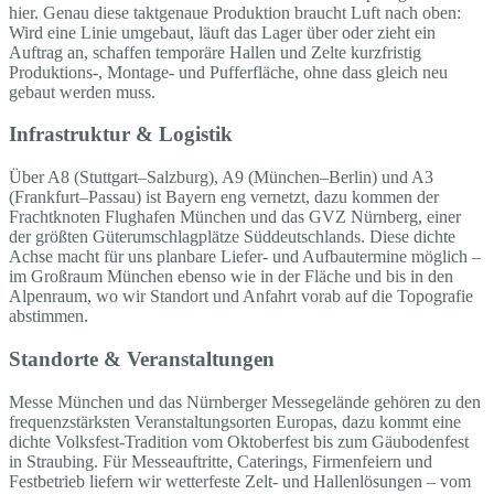
hier. Genau diese taktgenaue Produktion braucht Luft nach oben:
Wird eine Linie umgebaut, läuft das Lager über oder zieht ein
Auftrag an, schaffen temporäre Hallen und Zelte kurzfristig
Produktions-, Montage- und Pufferfläche, ohne dass gleich neu
gebaut werden muss.
Infrastruktur & Logistik
Über A8 (Stuttgart–Salzburg), A9 (München–Berlin) und A3
(Frankfurt–Passau) ist Bayern eng vernetzt, dazu kommen der
Frachtknoten Flughafen München und das GVZ Nürnberg, einer
der größten Güterumschlagplätze Süddeutschlands. Diese dichte
Achse macht für uns planbare Liefer- und Aufbautermine möglich –
im Großraum München ebenso wie in der Fläche und bis in den
Alpenraum, wo wir Standort und Anfahrt vorab auf die Topografie
abstimmen.
Standorte & Veranstaltungen
Messe München und das Nürnberger Messegelände gehören zu den
frequenzstärksten Veranstaltungsorten Europas, dazu kommt eine
dichte Volksfest-Tradition vom Oktoberfest bis zum Gäubodenfest
in Straubing. Für Messeauftritte, Caterings, Firmenfeiern und
Festbetrieb liefern wir wetterfeste Zelt- und Hallenlösungen – vom