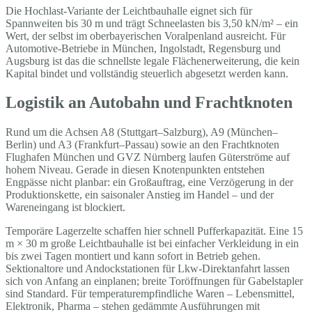
Die Hochlast-Variante der Leichtbauhalle eignet sich für
Spannweiten bis 30 m und trägt Schneelasten bis 3,50 kN/m² – ein
Wert, der selbst im oberbayerischen Voralpenland ausreicht. Für
Automotive-Betriebe in München, Ingolstadt, Regensburg und
Augsburg ist das die schnellste legale Flächenerweiterung, die kein
Kapital bindet und vollständig steuerlich abgesetzt werden kann.
Logistik an Autobahn und Frachtknoten
Rund um die Achsen A8 (Stuttgart–Salzburg), A9 (München–
Berlin) und A3 (Frankfurt–Passau) sowie an den Frachtknoten
Flughafen München und GVZ Nürnberg laufen Güterströme auf
hohem Niveau. Gerade in diesen Knotenpunkten entstehen
Engpässe nicht planbar: ein Großauftrag, eine Verzögerung in der
Produktionskette, ein saisonaler Anstieg im Handel – und der
Wareneingang ist blockiert.
Temporäre Lagerzelte schaffen hier schnell Pufferkapazität. Eine 15
m × 30 m große Leichtbauhalle ist bei einfacher Verkleidung in ein
bis zwei Tagen montiert und kann sofort in Betrieb gehen.
Sektionaltore und Andockstationen für Lkw-Direktanfahrt lassen
sich von Anfang an einplanen; breite Toröffnungen für Gabelstapler
sind Standard. Für temperaturempfindliche Waren – Lebensmittel,
Elektronik, Pharma – stehen gedämmte Ausführungen mit