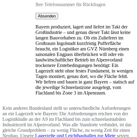
Ihre Telefonnummer für Rückfragen
Absenden
Bayern produziert, lagert und liefert im Takt der
Großindustrie – und genau dieser Takt lässt keine
langen Bauvorhaben zu. Ob ein Zulieferer im
Großraum Ingolstadt kurzfristig Pufferfläche
braucht, ein Logistiker am GVZ Nürnberg einen
saisonalen Engpass überbrücken will oder ein
landwirtschaftlicher Betrieb im Alpenvorland
trockenere Erntebedingungen benötigt: Ein
Lagerzelt steht ohne festes Fundament, in wenigen
Tagen montiert, genau dort, wo die Fläche fehlt.
Wir liefern und bauen in ganz Bayern – statisch auf
die jeweilige Schneelastzone ausgelegt, vom
Flachland bis Zone 3 im Alpenraum.
Kein anderes Bundesland stellt so unterschiedliche Anforderungen
an ein Lagerzelt wie Bayern: Die Anforderungen reichen von der
Logistikhalle an der A9 im Flachland bis zum schneelaststabilen
Industriezelt im Alpenvorland. Was alle Standorte verbindet, ist das
gleiche Grundproblem – zu wenig Fläche, zu wenig Zeit für einen
Neubau. Unsere
Lagerzelte und Leichtbauhallen zur Miete
setzen