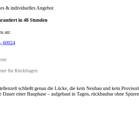
hes & individuelles Angebot
rantiert in 48 Stunden
ns an:
- 60024
esse
mer für Rückfragen
tellenzelt schließt genau die Lücke, die kein Neubau und kein Provisor
 die Dauer einer Bauphase – aufgebaut in Tagen, rückbaubar ohne Spure