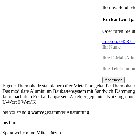
Ihr unverbindlic
Rückantwort ga
Oder rufen Sie u
Telefon:
035875 
Ihr Name
Ihre E-Mail-Adr
Ihre Telefonnum
Absenden
Eigene Thermohalle statt dauerhafter Miete
Eine gekaufte Thermohalle i
Das modulare Aluminium-Baukastensystem mit Sandwich-Dämmung wä
Jahre nach dem Erstkauf anpassen. Ab einer geplanten Nutzungsdauer 
U-Wert
0
W/m²K
bei vollständig wärmegedämmter Ausführung
bis
0
m
Spannweite ohne Mittelstützen