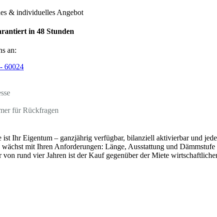
hes & individuelles Angebot
rantiert in 48 Stunden
ns an:
- 60024
esse
mer für Rückfragen
st Ihr Eigentum – ganzjährig verfügbar, bilanziell aktivierbar und jeder
chst mit Ihren Anforderungen: Länge, Ausstattung und Dämmstufe l
von rund vier Jahren ist der Kauf gegenüber der Miete wirtschaftlicher