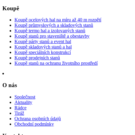
Koupě
Koupě ocelových hal na míru až 40 m rozpětí
Koupě průmyslových a skladových stanů
Koupě termo hal a izolovaných stanů
Koupě stanů pro staveniště a obestavby
Koupě párty stanů a event hal
Koupě skladových stanů a hal
Koupě speciálních konstrukcí
Koupě prodejních stanů
Koupě stanů na ochranu životního prostředí
O nás
Společnost
Aktuality
Rádce
Tiráž
Ochrana osobních údajů
Obchodní podmínky