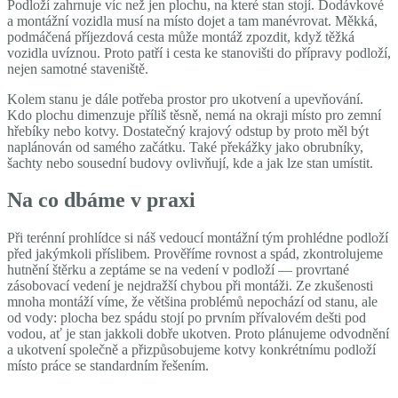
Podloží zahrnuje víc než jen plochu, na které stan stojí. Dodávkové
a montážní vozidla musí na místo dojet a tam manévrovat. Měkká,
podmáčená příjezdová cesta může montáž zpozdit, když těžká
vozidla uvíznou. Proto patří i cesta ke stanovišti do přípravy podloží,
nejen samotné staveniště.
Kolem stanu je dále potřeba prostor pro ukotvení a upevňování.
Kdo plochu dimenzuje příliš těsně, nemá na okraji místo pro zemní
hřebíky nebo kotvy. Dostatečný krajový odstup by proto měl být
naplánován od samého začátku. Také překážky jako obrubníky,
šachty nebo sousední budovy ovlivňují, kde a jak lze stan umístit.
Na co dbáme v praxi
Při terénní prohlídce si náš vedoucí montážní tým prohlédne podloží
před jakýmkoli příslibem. Prověříme rovnost a spád, zkontrolujeme
hutnění štěrku a zeptáme se na vedení v podloží — provrtané
zásobovací vedení je nejdražší chybou při montáži. Ze zkušenosti
mnoha montáží víme, že většina problémů nepochází od stanu, ale
od vody: plocha bez spádu stojí po prvním přívalovém dešti pod
vodou, ať je stan jakkoli dobře ukotven. Proto plánujeme odvodnění
a ukotvení společně a přizpůsobujeme kotvy konkrétnímu podloží
místo práce se standardním řešením.