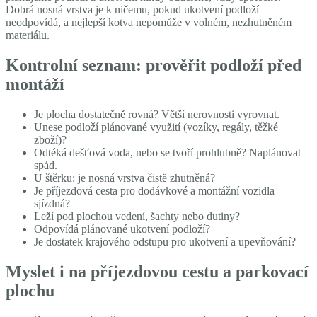
Dobrá nosná vrstva je k ničemu, pokud ukotvení podloží
neodpovídá, a nejlepší kotva nepomůže v volném, nezhutněném
materiálu.
Kontrolní seznam: prověřit podloží před
montáží
Je plocha dostatečně rovná? Větší nerovnosti vyrovnat.
Unese podloží plánované využití (vozíky, regály, těžké
zboží)?
Odtéká dešťová voda, nebo se tvoří prohlubně? Naplánovat
spád.
U štěrku: je nosná vrstva čistě zhutněná?
Je příjezdová cesta pro dodávkové a montážní vozidla
sjízdná?
Leží pod plochou vedení, šachty nebo dutiny?
Odpovídá plánované ukotvení podloží?
Je dostatek krajového odstupu pro ukotvení a upevňování?
Myslet i na příjezdovou cestu a parkovací
plochu