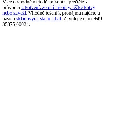
Více o vhodné metodě kotvení si přečtěte v
průvodci
Ukotvení: zemní hřebíky, těžké kotvy
nebo závaží
. Vhodné řešení k pronájmu najdete u
našich
skladových stanů a hal
. Zavolejte nám: +49
35875 60024.