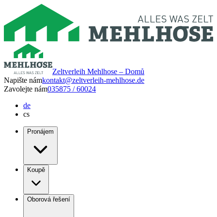
Zeltverleih Mehlhose – Domů
Napište nám
kontakt@zeltverleih-mehlhose.de
Zavolejte nám
035875 / 60024
de
cs
Pronájem
Koupě
Oborová řešení