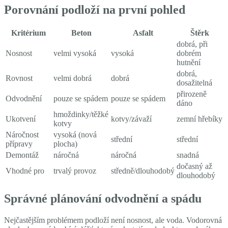
Porovnání podloží na první pohled
Kritérium
Beton
Asfalt
Štěrk
dobrá, při
Nosnost
velmi vysoká
vysoká
dobrém
hutnění
dobrá,
Rovnost
velmi dobrá
dobrá
dosažitelná
přirozeně
Odvodnění
pouze se spádem
pouze se spádem
dáno
hmoždinky/těžké
Ukotvení
kotvy/závaží
zemní hřebíky
kotvy
Náročnost
vysoká (nová
střední
střední
přípravy
plocha)
Demontáž
náročná
náročná
snadná
dočasný až
Vhodné pro
trvalý provoz
středně/dlouhodobý
dlouhodobý
Správné plánování odvodnění a spádu
Nejčastějším problémem podloží není nosnost, ale voda. Vodorovná