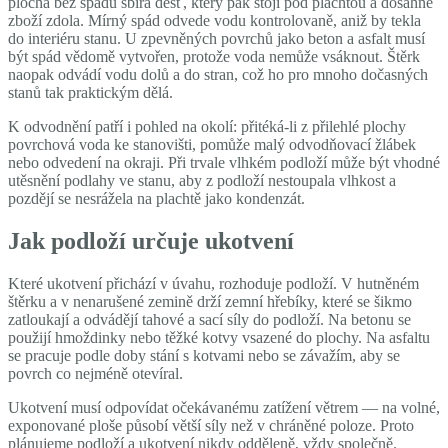
plocha bez spádu sbírá déšť, který pak stojí pod plachtou a dosáhne
zboží zdola. Mírný spád odvede vodu kontrolovaně, aniž by tekla
do interiéru stanu. U zpevněných povrchů jako beton a asfalt musí
být spád vědomě vytvořen, protože voda nemůže vsáknout. Štěrk
naopak odvádí vodu dolů a do stran, což ho pro mnoho dočasných
stanů tak praktickým dělá.
K odvodnění patří i pohled na okolí: přitéká-li z přilehlé plochy
povrchová voda ke stanovišti, pomůže malý odvodňovací žlábek
nebo odvedení na okraji. Při trvale vlhkém podloží může být vhodné
utěsnění podlahy ve stanu, aby z podloží nestoupala vlhkost a
pozdějí se nesrážela na plachtě jako kondenzát.
Jak podloží určuje ukotvení
Které ukotvení přichází v úvahu, rozhoduje podloží. V hutněném
štěrku a v nenarušené zemině drží zemní hřebíky, které se šikmo
zatloukají a odvádějí tahové a sací síly do podloží. Na betonu se
použijí hmoždinky nebo těžké kotvy vsazené do plochy. Na asfaltu
se pracuje podle doby stání s kotvami nebo se závažím, aby se
povrch co nejméně otevíral.
Ukotvení musí odpovídat očekávanému zatížení větrem — na volné,
exponované ploše působí větší síly než v chráněné poloze. Proto
plánujeme podloží a ukotvení nikdy odděleně, vždy společně.