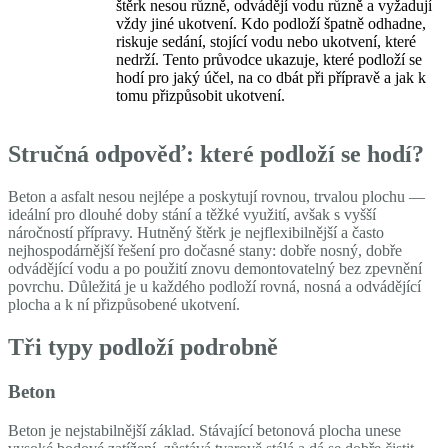
štěrk nesou různě, odvádějí vodu různě a vyžadují
vždy jiné ukotvení. Kdo podloží špatně odhadne,
riskuje sedání, stojící vodu nebo ukotvení, které
nedrží. Tento průvodce ukazuje, které podloží se
hodí pro jaký účel, na co dbát při přípravě a jak k
tomu přizpůsobit ukotvení.
Stručná odpověď: které podloží se hodí?
Beton a asfalt nesou nejlépe a poskytují rovnou, trvalou plochu —
ideální pro dlouhé doby stání a těžké využití, avšak s vyšší
náročností přípravy. Hutněný štěrk je nejflexibilnější a často
nejhospodárnější řešení pro dočasné stany: dobře nosný, dobře
odvádějící vodu a po použití znovu demontovatelný bez zpevnění
povrchu. Důležitá je u každého podloží rovná, nosná a odvádějící
plocha a k ní přizpůsobené ukotvení.
Tři typy podloží podrobně
Beton
Beton je nejstabilnější základ. Stávající betonová plocha unese