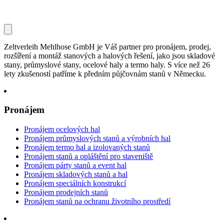
Zeltverleih Mehlhose GmbH je Váš partner pro pronájem, prodej,
rozšíření a montáž stanových a halových řešení, jako jsou skladové
stany, průmyslové stany, ocelové haly a termo haly. S více než 26
lety zkušeností patříme k předním půjčovnám stanů v Německu.
Pronájem
Pronájem ocelových hal
Pronájem průmyslových stanů a výrobních hal
Pronájem termo hal a izolovaných stanů
Pronájem stanů a opláštění pro staveniště
Pronájem párty stanů a event hal
Pronájem skladových stanů a hal
Pronájem speciálních konstrukcí
Pronájem prodejních stanů
Pronájem stanů na ochranu životního prostředí