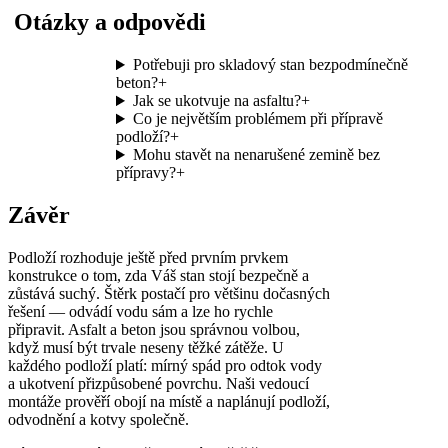
Otázky a odpovědi
Potřebuji pro skladový stan bezpodmínečně
beton?
+
Jak se ukotvuje na asfaltu?
+
Co je největším problémem při přípravě
podloží?
+
Mohu stavět na nenarušené zemině bez
přípravy?
+
Závěr
Podloží rozhoduje ještě před prvním prvkem
konstrukce o tom, zda Váš stan stojí bezpečně a
zůstává suchý. Štěrk postačí pro většinu dočasných
řešení — odvádí vodu sám a lze ho rychle
připravit. Asfalt a beton jsou správnou volbou,
když musí být trvale neseny těžké zátěže. U
každého podloží platí: mírný spád pro odtok vody
a ukotvení přizpůsobené povrchu. Naši vedoucí
montáže prověří obojí na místě a naplánují podloží,
odvodnění a kotvy společně.