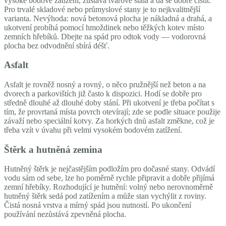
vysoké bodové zatížení, zůstává tvarově stálá a dá se dobře čistit.
Pro trvalé skladové nebo průmyslové stany je to nejkvalitnější
varianta. Nevýhoda: nová betonová plocha je nákladná a drahá, a
ukotvení probíhá pomocí hmoždinek nebo těžkých kotev místo
zemních hřebíků. Dbejte na spád pro odtok vody — vodorovná
plocha bez odvodnění sbírá déšť.
Asfalt
Asfalt je rovněž nosný a rovný, o něco pružnější než beton a na
dvorech a parkovištích již často k dispozici. Hodí se dobře pro
středně dlouhé až dlouhé doby stání. Při ukotvení je třeba počítat s
tím, že provrtaná místa povrch otevírají; zde se podle situace použije
závaží nebo speciální kotvy. Za horkých dnů asfalt změkne, což je
třeba vzít v úvahu při velmi vysokém bodovém zatížení.
Štěrk a hutněná zemina
Hutněný štěrk je nejčastějším podložím pro dočasné stany. Odvádí
vodu sám od sebe, lze ho poměrně rychle připravit a dobře přijímá
zemní hřebíky. Rozhodující je hutnění: volný nebo nerovnoměrně
hutněný štěrk sedá pod zatížením a může stan vychýlit z roviny.
Čistá nosná vrstva a mírný spád jsou nutností. Po ukončení
používání nezůstává zpevněná plocha.