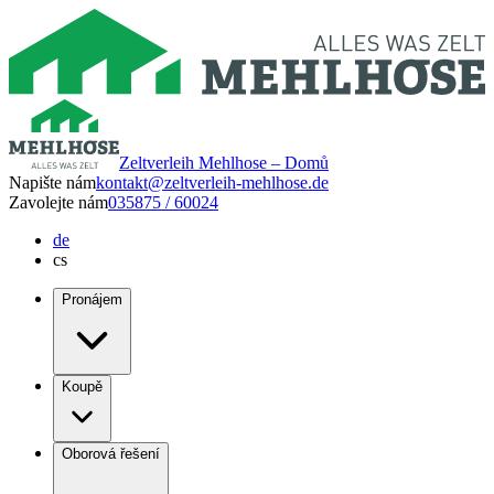
Zeltverleih Mehlhose – Domů
Napište nám
kontakt@zeltverleih-mehlhose.de
Zavolejte nám
035875 / 60024
de
cs
Pronájem
Koupě
Oborová řešení