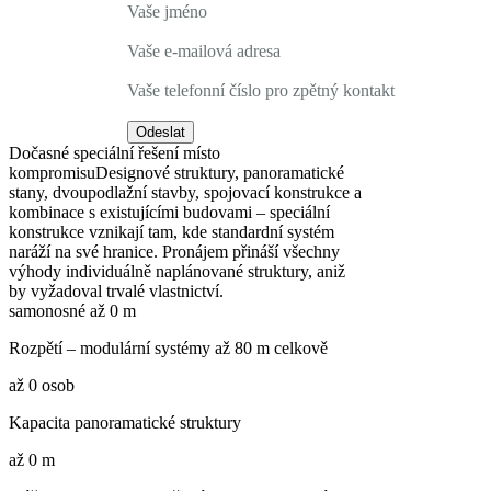
Vaše jméno
Vaše e-mailová adresa
Vaše telefonní číslo pro zpětný kontakt
Odeslat
Dočasné speciální řešení místo
kompromisu
Designové struktury, panoramatické
stany, dvoupodlažní stavby, spojovací konstrukce a
kombinace s existujícími budovami – speciální
konstrukce vznikají tam, kde standardní systém
naráží na své hranice. Pronájem přináší všechny
výhody individuálně naplánované struktury, aniž
by vyžadoval trvalé vlastnictví.
samonosné až
0
m
Rozpětí – modulární systémy až 80 m celkově
až
0
osob
Kapacita panoramatické struktury
až
0
m