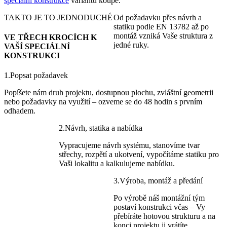
speciální konstrukce
variantu koupě.
TAKTO JE TO JEDNODUCHÉ
Od požadavku přes návrh a
statiku podle EN 13782 až po
montáž vzniká Vaše struktura z
VE TŘECH KROCÍCH K
jedné ruky.
VAŠÍ SPECIÁLNÍ
KONSTRUKCI
1.
Popsat požadavek
Popíšete nám druh projektu, dostupnou plochu, zvláštní geometrii
nebo požadavky na využití – ozveme se do 48 hodin s prvním
odhadem.
2.
Návrh, statika a nabídka
Vypracujeme návrh systému, stanovíme tvar
střechy, rozpětí a ukotvení, vypočítáme statiku pro
Vaši lokalitu a kalkulujeme nabídku.
3.
Výroba, montáž a předání
Po výrobě náš montážní tým
postaví konstrukci včas – Vy
přebíráte hotovou strukturu a na
konci projektu ji vrátíte.