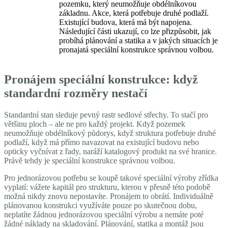
pozemku, který neumožňuje obdélníkovou
základnu. Akce, která potřebuje druhé podlaží.
Existující budova, která má být napojena.
Následující části ukazují, co lze přizpůsobit, jak
probíhá plánování a statika a v jakých situacích je
pronajatá speciální konstrukce správnou volbou.
Pronájem speciální konstrukce: když
standardní rozměry nestačí
Standardní stan sleduje pevný rastr sedlové střechy. To stačí pro
většinu ploch – ale ne pro každý projekt. Když pozemek
neumožňuje obdélníkový půdorys, když struktura potřebuje druhé
podlaží, když má přímo navazovat na existující budovu nebo
opticky vyčnívat z řady, naráží katalogový produkt na své hranice.
Právě tehdy je speciální konstrukce správnou volbou.
Pro jednorázovou potřebu se koupě takové speciální výroby zřídka
vyplatí: vážete kapitál pro strukturu, kterou v přesně této podobě
možná nikdy znovu nepostavíte. Pronájem to obrátí. Individuálně
plánovanou konstrukci využíváte pouze po skutečnou dobu,
neplatíte žádnou jednorázovou speciální výrobu a nemáte poté
žádné náklady na skladování. Plánování, statika a montáž jsou