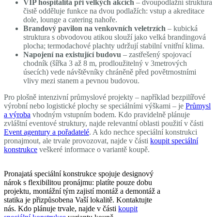
VIP hospitalita při velkých akcích
– dvoupodlažní struktura
čistě odděluje funkce na dvou podlažích: vstup a akreditace
dole, lounge a catering nahoře.
Brandový pavilon na venkovních veletrzích
– kubická
struktura s obvodovou atikou slouží jako velká brandingová
plocha; termodachové plachty udržují stabilní vnitřní klima.
Napojení na existující budovu
– zastřešený spojovací
chodník (šířka 3 až 8 m, prodloužitelný v 3metrových
úsecích) vede návštěvníky chráněně před povětrnostními
vlivy mezi stanem a pevnou budovou.
Pro plošně intenzivní průmyslové projekty – například bezpilířové
výrobní nebo logistické plochy se speciálními výškami – je
Průmysl
a výroba
vhodným vstupním bodem. Kdo pravidelně plánuje
zvláštní eventové struktury, najde relevantní oblasti použití v části
Event agentury a pořadatelé
. A kdo nechce speciální konstrukci
pronajmout, ale trvale provozovat, najde v části
koupit speciální
konstrukce
veškeré informace o variantě koupě.
Pronajatá speciální konstrukce spojuje designový
nárok s flexibilitou pronájmu: platíte pouze dobu
projektu, montážní tým zajistí montáž a demontáž a
statika je přizpůsobena Vaší lokalitě. Kontaktujte
nás. Kdo plánuje trvale, najde v části
koupit