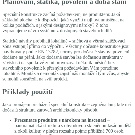
Plánování, statika, povolení a doba stání
Speciální konstrukce začíná požadavkem, ne produktem: Jaká
základní plocha je k dispozici, jaká využití mají být umístěna, na
kolika podlažích, s jakými designovými nároky? Z toho
vypracujeme návrh systému z dostupných stavebních dílů.
Statické návrhy probíhají lokalitně – sněhová a větrná zatěžovací
zóna vstupují přímo do výpočtu. Všechny dočasné konstrukce jsou
navrhovány podle EN 13782, normy pro dočasné stavby; povolení
dodáme na přání. Jako dočasná stavba lze dočasnou strukturu v
závislosti na spolkové zemi provozovat několik měsíců bez
stavebního povolení; k přesným požadavkům Vám poradíme
lokalitně. Montáž a demontáž zajistí náš montážní tým včas, abyste
se mohli soustředit na svůj projekt.
Příklady použití
Jako pronájem přicházejí speciální konstrukce zejména tam, kde má
dočasná struktura zároveň architektonicky působit:
Prezentace produktu s nárokem na inscenaci
–
panoramatická struktura s obvodovou skleněnou fasádou dělá
z okolí kulisu; v plném rozsahu pojme přibližně 700 osob.