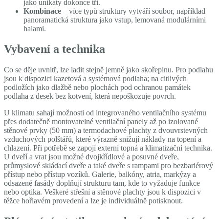
jako unikáty dokonce tři.
Kombinace
– více typů struktury vytváří soubor, například
panoramatická struktura jako vstup, lemovaná modulárními
halami.
Vybavení a technika
Co se děje uvnitř, lze ladit stejně jemně jako skořepinu. Pro podlahu
jsou k dispozici kazetová a systémová podlaha; na citlivých
podložích jako dlažbě nebo plochách pod ochranou památek
podlaha z desek bez kotvení, která nepoškozuje povrch.
U klimatu sahají možnosti od integrovaného ventilačního systému
přes dodatečně montovatelné ventilační panely až po izolované
stěnové prvky (50 mm) a termodachové plachty z dvouvrstevných
vzduchových polštářů, které výrazně snižují náklady na topení a
chlazení. Při potřebě se zapojí externí topná a klimatizační technika.
U dveří a vrat jsou možné dvojkřídlové a posuvné dveře,
průmyslové skládací dveře a také dveře s rampami pro bezbariérový
přístup nebo přístup vozíků. Galerie, balkóny, atria, markýzy a
odsazené fasády doplňují strukturu tam, kde to vyžaduje funkce
nebo optika. Veškeré střešní a stěnové plachty jsou k dispozici v
těžce hořlavém provedení a lze je individuálně potisknout.