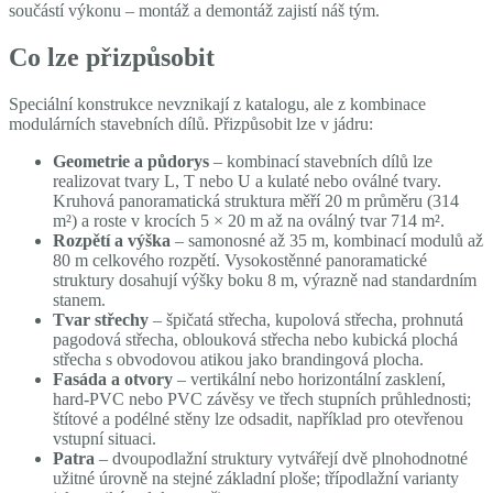
součástí výkonu – montáž a demontáž zajistí náš tým.
Co lze přizpůsobit
Speciální konstrukce nevznikají z katalogu, ale z kombinace
modulárních stavebních dílů. Přizpůsobit lze v jádru:
Geometrie a půdorys
– kombinací stavebních dílů lze
realizovat tvary L, T nebo U a kulaté nebo oválné tvary.
Kruhová panoramatická struktura měří 20 m průměru (314
m²) a roste v krocích 5 × 20 m až na oválný tvar 714 m².
Rozpětí a výška
– samonosné až 35 m, kombinací modulů až
80 m celkového rozpětí. Vysokostěnné panoramatické
struktury dosahují výšky boku 8 m, výrazně nad standardním
stanem.
Tvar střechy
– špičatá střecha, kupolová střecha, prohnutá
pagodová střecha, oblouková střecha nebo kubická plochá
střecha s obvodovou atikou jako brandingová plocha.
Fasáda a otvory
– vertikální nebo horizontální zasklení,
hard-PVC nebo PVC závěsy ve třech stupních průhlednosti;
štítové a podélné stěny lze odsadit, například pro otevřenou
vstupní situaci.
Patra
– dvoupodlažní struktury vytvářejí dvě plnohodnotné
užitné úrovně na stejné základní ploše; třípodlažní varianty