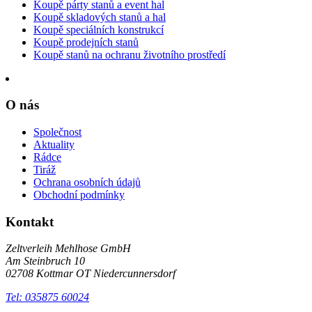
Koupě párty stanů a event hal
Koupě skladových stanů a hal
Koupě speciálních konstrukcí
Koupě prodejních stanů
Koupě stanů na ochranu životního prostředí
O nás
Společnost
Aktuality
Rádce
Tiráž
Ochrana osobních údajů
Obchodní podmínky
Kontakt
Zeltverleih Mehlhose GmbH
Am Steinbruch 10
02708 Kottmar OT Niedercunnersdorf
Tel: 035875 60024