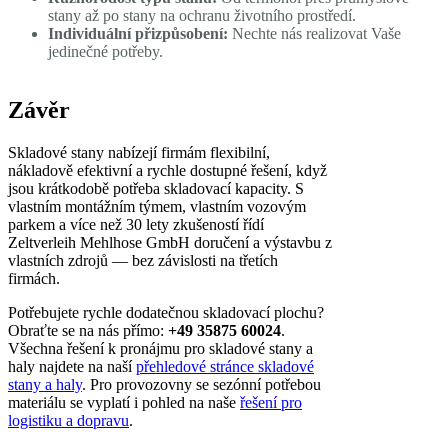
stany až po stany na ochranu životního prostředí.
Individuální přizpůsobení:
Nechte nás realizovat Vaše
jedinečné potřeby.
Závěr
Skladové stany nabízejí firmám flexibilní,
nákladově efektivní a rychle dostupné řešení, když
jsou krátkodobě potřeba skladovací kapacity. S
vlastním montážním týmem, vlastním vozovým
parkem a více než 30 lety zkušeností řídí
Zeltverleih Mehlhose GmbH doručení a výstavbu z
vlastních zdrojů — bez závislosti na třetích
firmách.
Potřebujete rychle dodatečnou skladovací plochu?
Obraťte se na nás přímo:
+49 35875 60024
.
Všechna řešení k pronájmu pro skladové stany a
haly najdete na naší
přehledové stránce skladové
stany a haly
. Pro provozovny se sezónní potřebou
materiálu se vyplatí i pohled na naše
řešení pro
logistiku a dopravu
.