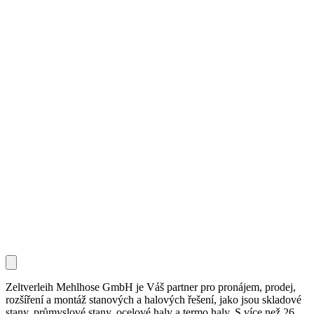
Zeltverleih Mehlhose GmbH je Váš partner pro pronájem, prodej,
rozšíření a montáž stanových a halových řešení, jako jsou skladové
stany, průmyslové stany, ocelové haly a termo haly. S více než 26