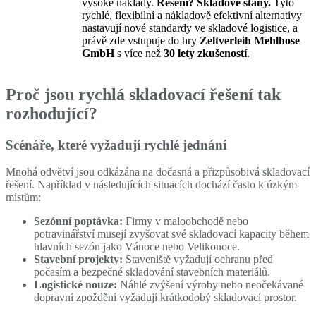
vysoké náklady.
Řešení? Skladové stany.
Tyto
rychlé, flexibilní a nákladově efektivní alternativy
nastavují nové standardy ve skladové logistice, a
právě zde vstupuje do hry
Zeltverleih Mehlhose
GmbH
s více než
30 lety zkušeností
.
Proč jsou rychlá skladovací řešení tak
rozhodující?
Scénáře, které vyžadují rychlé jednání
Mnohá odvětví jsou odkázána na dočasná a přizpůsobivá skladovací
řešení. Například v následujících situacích dochází často k úzkým
místům:
Sezónní poptávka:
Firmy v maloobchodě nebo
potravinářství musejí zvyšovat své skladovací kapacity během
hlavních sezón jako Vánoce nebo Velikonoce.
Stavební projekty:
Staveniště vyžadují ochranu před
počasím a bezpečné skladování stavebních materiálů.
Logistické nouze:
Náhlé zvýšení výroby nebo neočekávané
dopravní zpoždění vyžadují krátkodobý skladovací prostor.