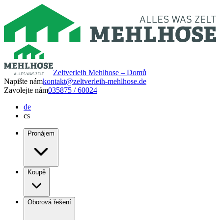
Zeltverleih Mehlhose – Domů
Napište nám
kontakt@zeltverleih-mehlhose.de
Zavolejte nám
035875 / 60024
de
cs
Pronájem
Koupě
Oborová řešení