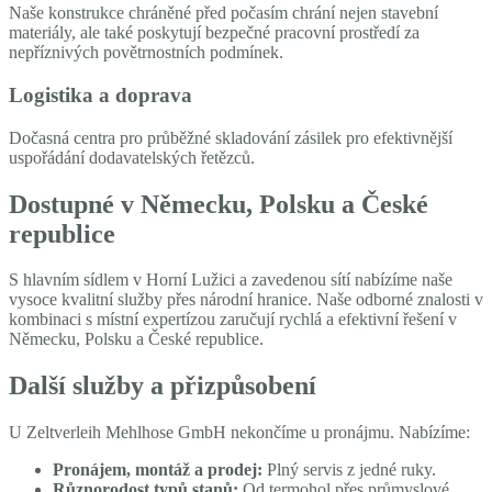
Naše konstrukce chráněné před počasím chrání nejen stavební
materiály, ale také poskytují bezpečné pracovní prostředí za
nepříznivých povětrnostních podmínek.
Logistika a doprava
Dočasná centra pro průběžné skladování zásilek pro efektivnější
uspořádání dodavatelských řetězců.
Dostupné v Německu, Polsku a České
republice
S hlavním sídlem v Horní Lužici a zavedenou sítí nabízíme naše
vysoce kvalitní služby přes národní hranice. Naše odborné znalosti v
kombinaci s místní expertízou zaručují rychlá a efektivní řešení v
Německu, Polsku a České republice.
Další služby a přizpůsobení
U Zeltverleih Mehlhose GmbH nekončíme u pronájmu. Nabízíme:
Pronájem, montáž a prodej:
Plný servis z jedné ruky.
Různorodost typů stanů:
Od termohol přes průmyslové