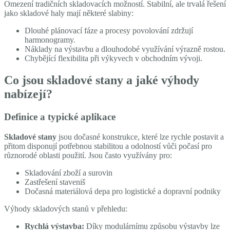
Omezení tradičních skladovacích možností. Stabilní, ale trvalá řešení
jako skladové haly mají některé slabiny:
Dlouhé plánovací fáze a procesy povolování zdržují
harmonogramy.
Náklady na výstavbu a dlouhodobé využívání výrazně rostou.
Chybějící flexibilita při výkyvech v obchodním vývoji.
Co jsou skladové stany a jaké výhody
nabízejí?
Definice a typické aplikace
Skladové stany
jsou dočasné konstrukce, které lze rychle postavit a
přitom disponují potřebnou stabilitou a odolností vůči počasí pro
různorodé oblasti použití. Jsou často využívány pro:
Skladování zboží a surovin
Zastřešení staveniš
Dočasná materiálová depa pro logistické a dopravní podniky
Výhody skladových stanů v přehledu:
Rychlá výstavba:
Díky modulárnímu způsobu výstavby lze