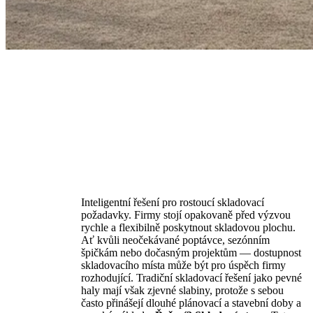
Inteligentní řešení pro rostoucí skladovací
požadavky. Firmy stojí opakovaně před výzvou
rychle a flexibilně poskytnout skladovou plochu.
Ať kvůli neočekávané poptávce, sezónním
špičkám nebo dočasným projektům — dostupnost
skladovacího místa může být pro úspěch firmy
rozhodující. Tradiční skladovací řešení jako pevné
haly mají však zjevné slabiny, protože s sebou
často přinášejí dlouhé plánovací a stavební doby a