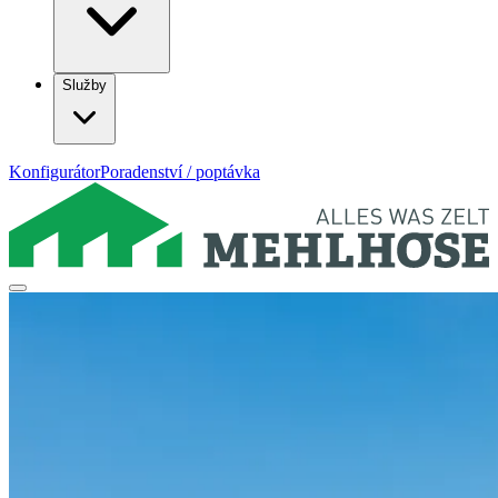
Služby
Konfigurátor
Poradenství / poptávka