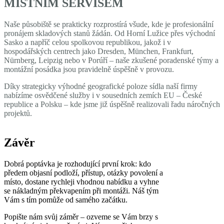
MÍSTNÍM SERVISEM
Naše působiště se prakticky rozprostírá všude, kde je profesionální
pronájem skladových stanů žádán. Od Horní Lužice přes východní
Sasko a napříč celou spolkovou republikou, jakož i v
hospodářských centrech jako Dresden, München, Frankfurt,
Nürnberg, Leipzig nebo v Porúří – naše zkušené poradenské týmy a
montážní posádka jsou pravidelně úspěšně v provozu.
Díky strategicky výhodné geografické poloze sídla naší firmy
nabízíme osvědčené služby i v sousedních zemích EU – České
republice a Polsku – kde jsme již úspěšně realizovali řadu náročných
projektů.
Závěr
Dobrá poptávka je rozhodující první krok: kdo
předem objasní podloží, přístup, otázky povolení a
místo, dostane rychleji vhodnou nabídku a vyhne
se nákladným překvapením při montáži. Náš tým
Vám s tím pomůže od samého začátku.
Popište nám svůj záměr – ozveme se Vám brzy s