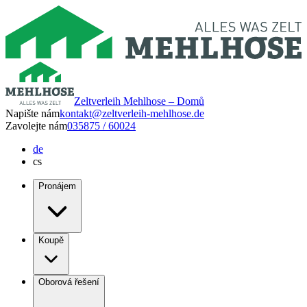
Zeltverleih Mehlhose – Domů
Napište nám
kontakt@zeltverleih-mehlhose.de
Zavolejte nám
035875 / 60024
de
cs
Pronájem
Koupě
Oborová řešení