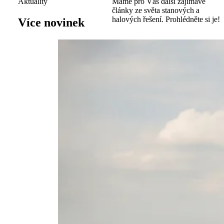
Aktuality
Máme pro Vás další zajímavé
články ze světa stanových a
halových řešení. Prohlédněte si je!
Více novinek