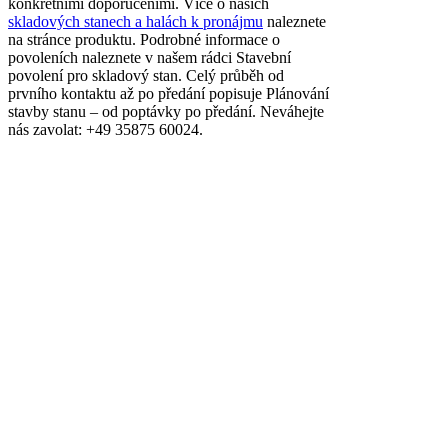
konkrétními doporučeními. Více o našich
skladových stanech a halách k pronájmu
naleznete
na stránce produktu. Podrobné informace o
povoleních naleznete v našem rádci Stavební
povolení pro skladový stan. Celý průběh od
prvního kontaktu až po předání popisuje Plánování
stavby stanu – od poptávky po předání. Neváhejte
nás zavolat: +49 35875 60024.