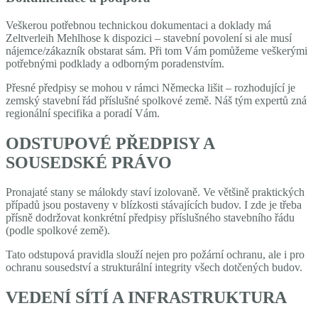
Veškerou potřebnou technickou dokumentaci a doklady má
Zeltverleih Mehlhose k dispozici – stavební povolení si ale musí
nájemce/zákazník obstarat sám. Při tom Vám pomůžeme veškerými
potřebnými podklady a odborným poradenstvím.
Přesné předpisy se mohou v rámci Německa lišit – rozhodující je
zemský stavební řád příslušné spolkové země. Náš tým expertů zná
regionální specifika a poradí Vám.
ODSTUPOVÉ PŘEDPISY A
SOUSEDSKÉ PRÁVO
Pronajaté stany se málokdy staví izolovaně. Ve většině praktických
případů jsou postaveny v blízkosti stávajících budov. I zde je třeba
přísně dodržovat konkrétní předpisy příslušného stavebního řádu
(podle spolkové země).
Tato odstupová pravidla slouží nejen pro požární ochranu, ale i pro
ochranu sousedství a strukturální integrity všech dotčených budov.
VEDENÍ SÍTÍ A INFRASTRUKTURA