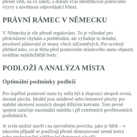
přesně vědí, na co záleží, a dokáží včas identifikovat potenciální
výzvy a navrhnout odpovídající řešení.
PRÁVNÍ RÁMEC V NĚMECKU
V Německu je vše přesně regulováno. To je výhodné pro
předcházení chybám a problémům, ale vyžaduje to detailní,
prozíravé plánování ze strany všech zúčastněných. Pro ucelený
přehled toho, co je třeba před postavením skladového stanu objasnit,
uvádíme nejdůležitější body:
PODLOŽÍ A ANALÝZA MÍSTA
Optimální podmínky podloží
Pro úspěšné postavení stanu by měla být k dispozici alespoň rovná,
únosná plocha. Ideální jsou asfaltové nebo betonové plochy pro
stabilní ukotvení nosných sloupů těžkými kotvami. Toto pevné
spojení zaručuje maximální stabilitu i při extrémních povětrnostních
podmínkách.
Je zcela možné stavět i na zpevněném povrchu, jako je štěrk – v
takovém případě se používají přesně dimenzované zemní kotvy
nebo profesionální zátěžování (betonové závaží).