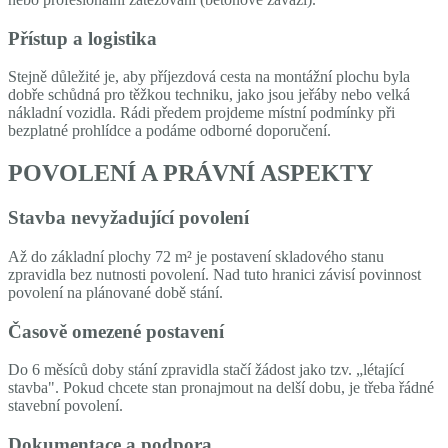
Přístup a logistika
Stejně důležité je, aby příjezdová cesta na montážní plochu byla
dobře schůdná pro těžkou techniku, jako jsou jeřáby nebo velká
nákladní vozidla. Rádi předem projdeme místní podmínky při
bezplatné prohlídce a podáme odborné doporučení.
POVOLENÍ A PRÁVNÍ ASPEKTY
Stavba nevyžadující povolení
Až do základní plochy 72 m² je postavení skladového stanu
zpravidla bez nutnosti povolení. Nad tuto hranici závisí povinnost
povolení na plánované době stání.
Časově omezené postavení
Do 6 měsíců doby stání zpravidla stačí žádost jako tzv. „létající
stavba". Pokud chcete stan pronajmout na delší dobu, je třeba řádné
stavební povolení.
Dokumentace a podpora