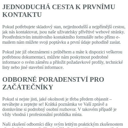
JEDNODUCHÁ CESTA K PRVNÍMU
KONTAKTU
Pokud potřebujete skladový stan, nejjednodušší a nejpřímější cestou,
jak nás kontaktovat, jsou naše uživatelsky přívětivé webové stránky.
Prostřednictvím intuitivního kontaktního formuláře nebo přímo e-
mailem nám můžete svoji poptávku a první údaje pohodlně zaslat.
Pokud jste již obeznámeni s průběhem a máte k dispozici veškerou
potřebnou dokumentaci, můžete nám poskytnout podrobné
informace o svém záměru a přiložit požadavkové profily, technické
listy nebo jiné stavební informace.
ODBORNÉ PORADENSTVÍ PRO
ZAČÁTEČNÍKY
Pokud si nejste jisti, jaké okolnosti je třeba předem objasnit –
neváhejte a zeptejte se! Krátká poznámka ve Vaší zprávě a
domluvíme si podrobný osobní rozhovor. V takovém případě je
vždy vhodná i profesionální prohlídka místa.
Naši zkušení odborníci díky svým letitým praktickým zkušenostem