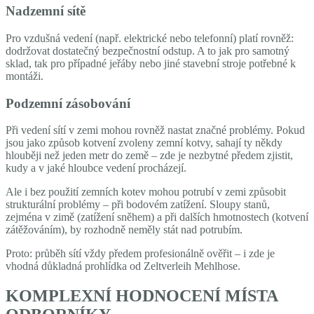
Nadzemní sítě
Pro vzdušná vedení (např. elektrické nebo telefonní) platí rovněž:
dodržovat dostatečný bezpečnostní odstup. A to jak pro samotný
sklad, tak pro případné jeřáby nebo jiné stavební stroje potřebné k
montáži.
Podzemní zásobování
Při vedení sítí v zemi mohou rovněž nastat značné problémy. Pokud
jsou jako způsob kotvení zvoleny zemní kotvy, sahají ty někdy
hlouběji než jeden metr do země – zde je nezbytné předem zjistit,
kudy a v jaké hloubce vedení procházejí.
Ale i bez použití zemních kotev mohou potrubí v zemi způsobit
strukturální problémy – při bodovém zatížení. Sloupy stanů,
zejména v zimě (zatížení sněhem) a při dalších hmotnostech (kotvení
zátěžováním), by rozhodně neměly stát nad potrubím.
Proto: průběh sítí vždy předem profesionálně ověřit – i zde je
vhodná důkladná prohlídka od Zeltverleih Mehlhose.
KOMPLEXNÍ HODNOCENÍ MÍSTA